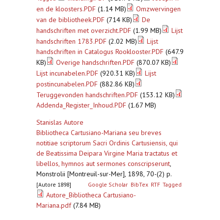
en de kloosters.PDF
(1.14 MB)
Omzwervingen
van de bibliotheek.PDF
(714 KB)
De
handschriften met overzicht.PDF
(1.99 MB)
Lijst
handschriften 1783.PDF
(2.02 MB)
Lijst
handschriften in Catalogus Rooklooster.PDF
(647.9
KB)
Overige handschriften.PDF
(870.07 KB)
Lijst incunabelen.PDF
(920.31 KB)
Lijst
postincunabelen.PDF
(882.86 KB)
Teruggevonden handschriften.PDF
(153.12 KB)
Addenda_Register_Inhoud.PDF
(1.67 MB)
Stanislas Autore
Bibliotheca Cartusiano-Mariana seu breves
notitiae scriptorum Sacri Ordinis Cartusiensis, qui
de Beatissima Deipara Virgine Maria tractatus et
libellos, hymnos aut sermones conscripserunt
,
Monstrolii [Montreuil-sur-Mer], 1898, 70-(2) p.
[Autore 1898]
Google Scholar
BibTex
RTF
Tagged
Autore_Bibliotheca Cartusiano-
Mariana.pdf
(7.84 MB)