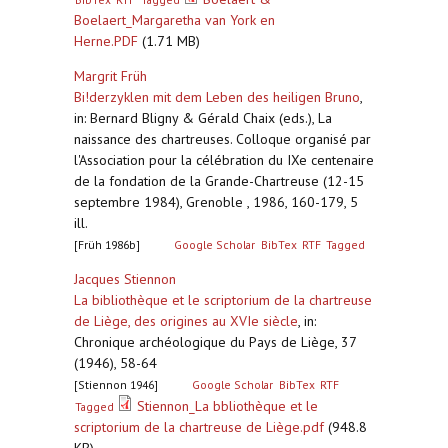
Boelaert_Margaretha van York en
Herne.PDF
(1.71 MB)
Margrit Früh
Bi!derzyklen mit dem Leben des heiligen Bruno
,
in: Bernard Bligny & Gérald Chaix (eds.), La
naissance des chartreuses. Colloque organisé par
l'Association pour la célébration du IXe centenaire
de la fondation de la Grande-Chartreuse (12-15
septembre 1984), Grenoble , 1986, 160-179, 5
ill.
[Früh 1986b]
Google Scholar
BibTex
RTF
Tagged
Jacques Stiennon
La bibliothèque et le scriptorium de la chartreuse
de Liège, des origines au XVIe siècle
,
in:
Chronique archéologique du Pays de Liège, 37
(1946), 58-64
[Stiennon 1946]
Google Scholar
BibTex
RTF
Stiennon_La bbliothèque et le
Tagged
scriptorium de la chartreuse de Liège.pdf
(948.8