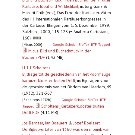
Bild und Buchschmuck in den Büchern der Prüller
Kartause. Ideal und Wirklichkeit
,
in: Jürg Ganz &
Margrit Früh (eds.), Das Erbe der Kartäuser. Akten
des III. Internationalen Kartäuserkongresses in
der Kartause Ittingen vom 1.-5. Dezember 1999,
Salzburg, 2000, 115-125 (= Analecta Cartusiana,
160)
[Micus 2000]
Google Scholar
BibTex
RTF
Tagged
Micus_Bild und Buchschmuck in den
Büchern.PDF
(1.43 MB)
H. J. J. Scholtens
Bijdrage tot de geschiedenis van het voormalige
kartuizerklooster buiten Delft
,
in: Bijdragen voor
de geschiedenis van het Bisdom van Haarlem, 49
(1932), 321-367
[Scholtens 1932b]
Google Scholar
BibTex
RTF
Scholtens_Kartuizerklooster buiten
Tagged
Delft.PDF
(4.11 MB)
Jos Bernaer
,
Jan Boelaert
&
Jozef Boelaert
De Bijbelvertaler van 1360 was een monnik van