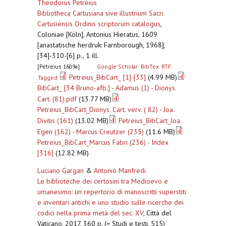
Theodorus Petreius
Bibliotheca Cartusiana sive illustrium Sacri
Cartusiensis Ordinis scriptorum catalogus
,
Coloniae [Köln], Antonius Hieratus, 1609
[anastatische herdruk: Farnborough, 1968],
[34]-310-[6] p., 1 ill.
[Petreius 1609a]
Google Scholar
BibTex
RTF
Petreius_BibCart_ [1]-[33]
(4.99 MB)
Tagged
BibCart_ [34 Bruno-afb.] - Adamus (1) - Dionys.
Cart. (81).pdf
(13.77 MB)
Petreius_BibCart_Dionys. Cart. verv. ( 82) - Joa.
Divitis (161)
(13.02 MB)
Petreius_BibCart_Joa.
Egen (162) - Marcus Creutzer (235)
(11.6 MB)
Petreius_BibCart_Marcus Fabri (236) - Index
[316]
(12.82 MB)
Luciano Gargan
&
Antonio Manfredi
Le biblioteche dei certosini tra Medioevo e
umanesimo: un repertorio di manoscritti superstiti
e inventari antichi e uno studio sulle ricerche dei
codici nella prima metà del sec. XV
,
Città del
Vaticano, 2017, 360 p. (= Studi e testi, 515)