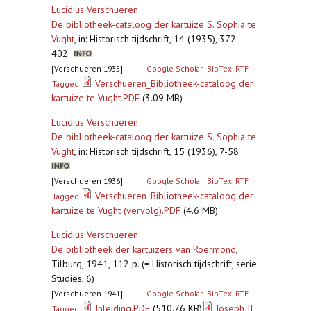
Lucidius Verschueren
De bibliotheek-cataloog der kartuize S. Sophia te
Vught
,
in: Historisch tijdschrift, 14 (1935), 372-
402
[Verschueren 1935]
Google Scholar
BibTex
RTF
Verschueren_Bibliotheek-cataloog der
Tagged
kartuize te Vught.PDF
(3.09 MB)
Lucidius Verschueren
De bibliotheek-cataloog der kartuize S. Sophia te
Vught
,
in: Historisch tijdschrift, 15 (1936), 7-58
[Verschueren 1936]
Google Scholar
BibTex
RTF
Verschueren_Bibliotheek-cataloog der
Tagged
kartuize te Vught (vervolg).PDF
(4.6 MB)
Lucidius Verschueren
De bibliotheek der kartuizers van Roermond
,
Tilburg, 1941, 112 p. (= Historisch tijdschrift, serie
Studies, 6)
[Verschueren 1941]
Google Scholar
BibTex
RTF
Inleiding.PDF
(510.76 KB)
Joseph II
Tagged