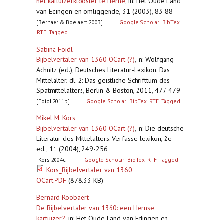
het kartuizerklooster te Herne
,
in: Het Oude Land
van Edingen en omliggende, 31 (2003), 83-88
[Bernaer & Boelaert 2003]
Google Scholar
BibTex
RTF
Tagged
Sabina Foidl
Bijbelvertaler van 1360 OCart (?)
,
in: Wolfgang
Achnitz (ed.), Deutsches Literatur-Lexikon. Das
Mittelalter, dl. 2: Das geistliche Schrifttum des
Spätmittelalters, Berlin & Boston, 2011, 477-479
[Foidl 2011b]
Google Scholar
BibTex
RTF
Tagged
Mikel M. Kors
Bijbelvertaler van 1360 OCart (?)
,
in: Die deutsche
Literatur des Mittelalters. Verfasserlexikon, 2e
ed., 11 (2004), 249-256
[Kors 2004c]
Google Scholar
BibTex
RTF
Tagged
Kors_Bijbelvertaler van 1360
OCart.PDF
(878.33 KB)
Bernard Roobaert
De Bijbelvertaler van 1360: een Hernse
kartuizer?
,
in: Het Oude Land van Edingen en