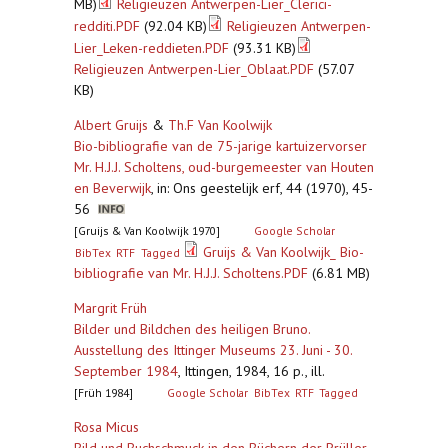
MB)
Religieuzen Antwerpen-Lier_Clerici-
redditi.PDF
(92.04 KB)
Religieuzen Antwerpen-
Lier_Leken-reddieten.PDF
(93.31 KB)
Religieuzen Antwerpen-Lier_Oblaat.PDF
(57.07
KB)
Albert Gruijs
&
Th.F Van Koolwijk
Bio-bibliografie van de 75-jarige kartuizervorser
Mr. H.J.J. Scholtens, oud-burgemeester van Houten
en Beverwijk
,
in: Ons geestelijk erf, 44 (1970), 45-
56
[Gruijs & Van Koolwijk 1970]
Google Scholar
Gruijs & Van Koolwijk_ Bio-
BibTex
RTF
Tagged
bibliografie van Mr. H.J.J. Scholtens.PDF
(6.81 MB)
Margrit Früh
Bilder und Bildchen des heiligen Bruno.
Ausstellung des Ittinger Museums 23. Juni - 30.
September 1984
,
Ittingen, 1984, 16 p., ill.
[Früh 1984]
Google Scholar
BibTex
RTF
Tagged
Rosa Micus