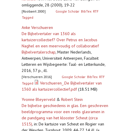
omliggende, 28 (2000), 19-22
[Roobaert 2000]
Google Scholar
BibTex
RTF
Tagged
Anke Verschueren
De Bijbelvertaler van 1360 als
kartuizercollectief? Over Petrus en Jacobus
Naghel en een meervoudig of collaboratief
Bijbelvertalerschap
,
Master Nederlands,
Antwerpen, Universiteit Antwerpen, Faculteit
Letteren en Wijsbegeerte: Taal- en Letterkunde,
2016, 37 p., ill.
[Verschueren 2016]
Google Scholar
BibTex
RTF
Verschueren_.De Bijbelvertaler van
Tagged
1360 als kartuizercollectief.pdf
(18.51 MB)
Yvonne Bleyerveld
&
Robert Stein
De bijbelse geschiedenis in glas. Een geschreven
beeldprogramma voor een reeks glasramen in
de pandgang van het klooster Scheut (circa
1515)
,
in: De kartuize van Scheut en Rogier van
der Weyden, Turnhout, 2009, 44-77, 14 ill. (=