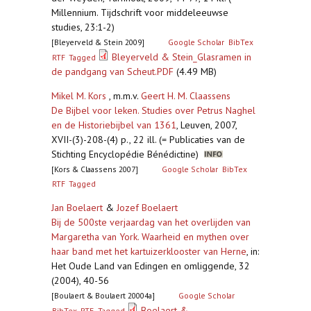
Millennium. Tijdschrift voor middeleeuwse
studies, 23:1-2)
[Bleyerveld & Stein 2009]
Google Scholar
BibTex
Bleyerveld & Stein_Glasramen in
RTF
Tagged
de pandgang van Scheut.PDF
(4.49 MB)
Mikel M. Kors
, m.m.v.
Geert H. M. Claassens
De Bijbel voor leken. Studies over Petrus Naghel
en de Historiebijbel van 1361
,
Leuven, 2007,
XVII-(3)-208-(4) p., 22 ill. (= Publicaties van de
Stichting Encyclopédie Bénédictine)
[Kors & Claassens 2007]
Google Scholar
BibTex
RTF
Tagged
Jan Boelaert
&
Jozef Boelaert
Bij de 500ste verjaardag van het overlijden van
Margaretha van York. Waarheid en mythen over
haar band met het kartuizerklooster van Herne
,
in:
Het Oude Land van Edingen en omliggende, 32
(2004), 40-56
[Boulaert & Boulaert 20004a]
Google Scholar
Boelaert &
BibTex
RTF
Tagged