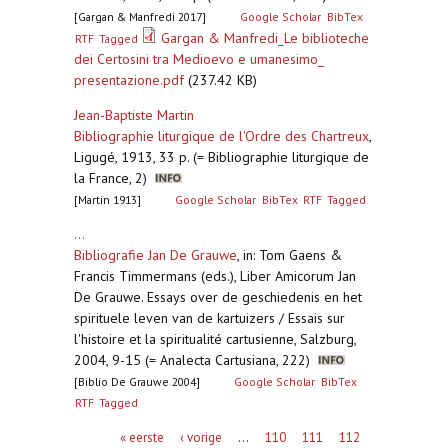
[Gargan & Manfredi 2017]
Google Scholar
BibTex
Gargan & Manfredi_Le biblioteche
RTF
Tagged
dei Certosini tra Medioevo e umanesimo_
presentazione.pdf
(237.42 KB)
Jean-Baptiste Martin
Bibliographie liturgique de l'Ordre des Chartreux
,
Ligugé, 1913, 33 p. (= Bibliographie liturgique de
la France, 2)
[Martin 1913]
Google Scholar
BibTex
RTF
Tagged
...
Bibliografie Jan De Grauwe
,
in: Tom Gaens &
Francis Timmermans (eds.), Liber Amicorum Jan
De Grauwe. Essays over de geschiedenis en het
spirituele leven van de kartuizers / Essais sur
l'histoire et la spiritualité cartusienne, Salzburg,
2004, 9-15 (= Analecta Cartusiana, 222)
[Biblio De Grauwe 2004]
Google Scholar
BibTex
RTF
Tagged
Pagina's
« eerste
‹ vorige
…
110
111
112