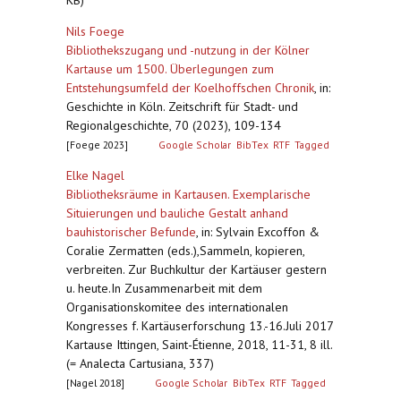
KB)
Nils Foege
Bibliothekszugang und -nutzung in der Kölner
Kartause um 1500. Überlegungen zum
Entstehungsumfeld der Koelhoffschen Chronik
,
in:
Geschichte in Köln. Zeitschrift für Stadt- und
Regionalgeschichte, 70 (2023), 109-134
[Foege 2023]
Google Scholar
BibTex
RTF
Tagged
Elke Nagel
Bibliotheksräume in Kartausen. Exemplarische
Situierungen und bauliche Gestalt anhand
bauhistorischer Befunde
,
in: Sylvain Excoffon &
Coralie Zermatten (eds.),Sammeln, kopieren,
verbreiten. Zur Buchkultur der Kartäuser gestern
u. heute.In Zusammenarbeit mit dem
Organisationskomitee des internationalen
Kongresses f. Kartäuserforschung 13.-16.Juli 2017
Kartause Ittingen, Saint-Étienne, 2018, 11-31, 8 ill.
(= Analecta Cartusiana, 337)
[Nagel 2018]
Google Scholar
BibTex
RTF
Tagged