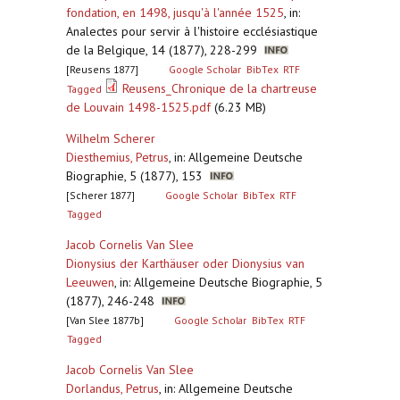
fondation, en 1498, jusqu'à l'année 1525
,
in:
Analectes pour servir à l'histoire ecclésiastique
de la Belgique, 14 (1877), 228-299
[Reusens 1877]
Google Scholar
BibTex
RTF
Reusens_Chronique de la chartreuse
Tagged
de Louvain 1498-1525.pdf
(6.23 MB)
Wilhelm Scherer
Diesthemius, Petrus
,
in: Allgemeine Deutsche
Biographie, 5 (1877), 153
[Scherer 1877]
Google Scholar
BibTex
RTF
Tagged
Jacob Cornelis Van Slee
Dionysius der Karthäuser oder Dionysius van
Leeuwen
,
in: Allgemeine Deutsche Biographie, 5
(1877), 246-248
[Van Slee 1877b]
Google Scholar
BibTex
RTF
Tagged
Jacob Cornelis Van Slee
Dorlandus, Petrus
,
in: Allgemeine Deutsche