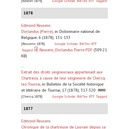
[Kellner 1879]
Google Scholar
BibTex
RTF
Tagged
1878
Edmond Reusens
Dorlandus (Pierre)
,
in: Dictionnaire national de
Belgique, 6 (1878), 131-133
[Reusens 1878]
Google Scholar
BibTex
RTF
Reusens_Dorlandus Pierre.PDF
(309.21
Tagged
KB)
...
Extrait des droits seigneuriaux appartenant aux
Chartreux, à cause de leur seigneurie de Chercq-
lez-Tournai
,
in: Bulletins de la Société historique
et littéraire de Tournai, 17 (1878), 317-320
[Chercq 1878]
Google Scholar
BibTex
RTF
Tagged
1877
Edmond Reusens
Chronique de la chartreuse de Louvain depuis sa