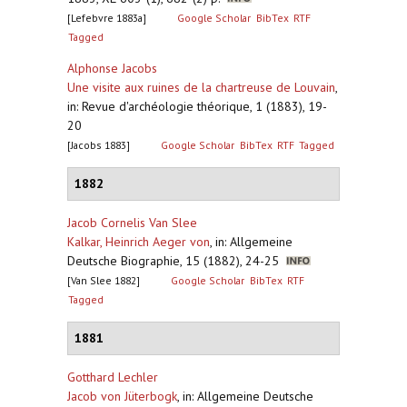
[Lefebvre 1883a]
Google Scholar
BibTex
RTF
Tagged
Alphonse Jacobs
Une visite aux ruines de la chartreuse de Louvain
,
in: Revue d'archéologie théorique, 1 (1883), 19-
20
[Jacobs 1883]
Google Scholar
BibTex
RTF
Tagged
1882
Jacob Cornelis Van Slee
Kalkar, Heinrich Aeger von
,
in: Allgemeine
Deutsche Biographie, 15 (1882), 24-25
[Van Slee 1882]
Google Scholar
BibTex
RTF
Tagged
1881
Gotthard Lechler
Jacob von Jüterbogk
,
in: Allgemeine Deutsche