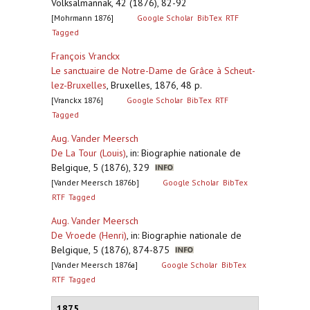
Volksalmannak, 42 (1876), 82-92
[Mohrmann 1876]
Google Scholar
BibTex
RTF
Tagged
François Vranckx
Le sanctuaire de Notre-Dame de Grâce à Scheut-
lez-Bruxelles
,
Bruxelles, 1876, 48 p.
[Vranckx 1876]
Google Scholar
BibTex
RTF
Tagged
Aug. Vander Meersch
De La Tour (Louis)
,
in: Biographie nationale de
Belgique, 5 (1876), 329
[Vander Meersch 1876b]
Google Scholar
BibTex
RTF
Tagged
Aug. Vander Meersch
De Vroede (Henri)
,
in: Biographie nationale de
Belgique, 5 (1876), 874-875
[Vander Meersch 1876a]
Google Scholar
BibTex
RTF
Tagged
1875