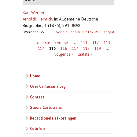
Karl Werner
Arnoldi, Heinrich
,
in: Allgemeine Deutsche
Biographie, 1 (1875), 591
[Werner 1875]
Google Scholar
BibTex
RTF
Tagged
Pagina's
« eerste
‹ vorige
…
111
112
113
114
115
116
117
118
119
…
volgende ›
laatste »
Home
Over Cartusiana.org
Contact
Studia Cartusiana
Redactionele afkortingen
Colofon