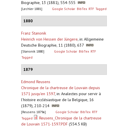
Biographie, 13 (1881), 554-555
[Lechler 1881]
Google Scholar
BibTex
RTF
Tagged
1880
Franz Stanonik
Heinrich von Hessen der Jüngere
,
in: Allgemeine
Deutsche Biographie, 11 (1880), 637
[Stanonik 1880]
Google Scholar
BibTex
RTF
Tagged
1879
Edmond Reusens
Chronique de la chartreuse de Louvain depuis
1571 jusqu'en 1597
,
in: Analectes pour servir à
l'histoire ecclésiastique de la Belgique, 16
(1879), 210-214
[Reusens 1879a]
Google Scholar
BibTex
RTF
Reusens_Chronique de la chartreuse
Tagged
de Louvain 1571-1597.PDF
(554.5 KB)