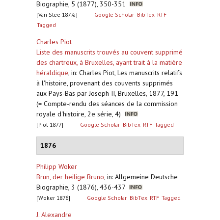
Biographie, 5 (1877), 350-351
[Van Slee 1877a]
Google Scholar
BibTex
RTF
Tagged
Charles Piot
Liste des manuscrits trouvés au couvent supprimé
des chartreux, à Bruxelles, ayant trait à la matière
héraldique
,
in: Charles Piot, Les manuscrits relatifs
à l'histoire, provenant des couvents supprimés
aux Pays-Bas par Joseph II, Bruxelles, 1877, 191
(= Compte-rendu des séances de la commission
royale d'histoire, 2e série, 4)
[Piot 1877]
Google Scholar
BibTex
RTF
Tagged
1876
Philipp Woker
Brun, der heilige Bruno
,
in: Allgemeine Deutsche
Biographie, 3 (1876), 436-437
[Woker 1876]
Google Scholar
BibTex
RTF
Tagged
J. Alexandre