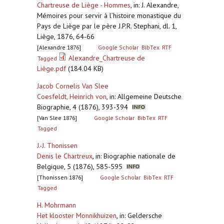
Chartreuse de Liège - Hommes
,
in: J. Alexandre,
Mémoires pour servir à l’histoire monastique du
Pays de Liège par le père J.P.R. Stephani, dl. 1,
Liège, 1876, 64-66
[Alexandre 1876]
Google Scholar
BibTex
RTF
Alexandre_Chartreuse de
Tagged
Liège.pdf
(184.04 KB)
Jacob Cornelis Van Slee
Coesfeldt, Heinrich von
,
in: Allgemeine Deutsche
Biographie, 4 (1876), 393-394
[Van Slee 1876]
Google Scholar
BibTex
RTF
Tagged
J.-J. Thonissen
Denis le Chartreux
,
in: Biographie nationale de
Belgique, 5 (1876), 585-595
[Thonissen 1876]
Google Scholar
BibTex
RTF
Tagged
H. Mohrmann
Het klooster Monnikhuizen
,
in: Geldersche