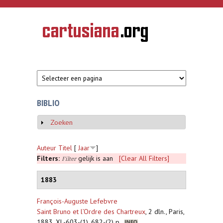
Overslaan en naar de inhoud gaan
CARTUSIANA
Geschiedenis
van de
kartuizerorde
in de
Nederlanden
BIBLIO
Zoeken
Weergeven
Auteur
Titel
[
Jaar
]
Filters:
gelijk is aan
[Clear All Filters]
Filter
1883
François-Auguste Lefebvre
Saint Bruno et l’Ordre des Chartreux
,
2 dln., Paris,
1883, XL-603-(1), 682-(2) p.