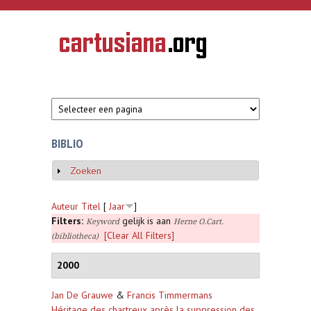
Overslaan en naar de inhoud gaan
CARTUSIANA
Geschiedenis
van de
kartuizerorde
in de
Nederlanden
BIBLIO
Zoeken
Weergeven
Auteur
Titel
[
Jaar
]
Filters:
gelijk is aan
Keyword
Herne O.Cart.
[Clear All Filters]
(bibliotheca)
2000
Jan De Grauwe
&
Francis Timmermans
Héritage des chartreux après la suppression des