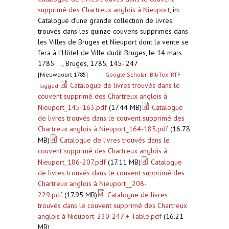
supprimé des Chartreux anglois à Nieuport
,
in:
Catalogue d’une grande collection de livres
trouvés dans les quinze couvens supprimés dans
les Villes de Bruges et Nieuport dont la vente se
fera à l’Hötel de Ville dudit Bruges, le 14 mars
1785 ..., Bruges, 1785, 145- 247
[Nieuwpoort 1785]
Google Scholar
BibTex
RTF
Catalogue de livres trouvés dans le
Tagged
couvent supprimé des Chartreux anglois à
Nieuport_145-163.pdf
(17.44 MB)
Catalogue
de livres trouvés dans le couvent supprimé des
Chartreux anglois à Nieuport_164-185.pdf
(16.78
MB)
Catalogue de livres trouvés dans le
couvent supprimé des Chartreux anglois à
Nieuport_186-207.pdf
(17.11 MB)
Catalogue
de livres trouvés dans le couvent supprimé des
Chartreux anglois à Nieuport__208-
229.pdf
(17.95 MB)
Catalogue de livres
trouvés dans le couvent supprimé des Chartreux
anglois à Nieuport_230-247 + Table.pdf
(16.21
MB)