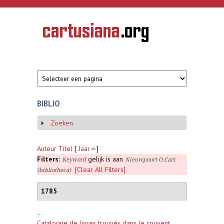
Overslaan en naar de inhoud gaan
CARTUSIANA
Geschiedenis
van de
kartuizerorde
in de
Nederlanden
BIBLIO
Zoeken
Weergeven
Auteur
Titel
[
Jaar
]
Filters:
gelijk is aan
Keyword
Nieuwpoort O.Cart.
[Clear All Filters]
(bibliotheca)
1785
...
Catalogue de livres trouvés dans le couvent