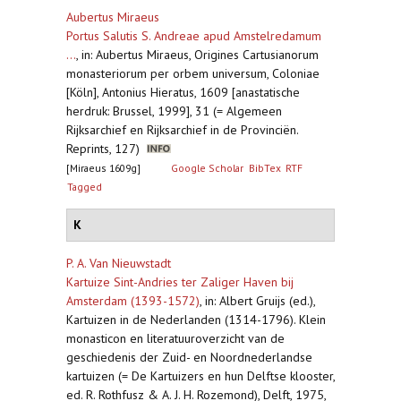
Aubertus Miraeus
Portus Salutis S. Andreae apud Amstelredamum
...
,
in: Aubertus Miraeus, Origines Cartusianorum
monasteriorum per orbem universum, Coloniae
[Köln], Antonius Hieratus, 1609 [anastatische
herdruk: Brussel, 1999], 31 (= Algemeen
Rijksarchief en Rijksarchief in de Provinciën.
Reprints, 127)
[Miraeus 1609g]
Google Scholar
BibTex
RTF
Tagged
K
P. A. Van Nieuwstadt
Kartuize Sint-Andries ter Zaliger Haven bij
Amsterdam (1393-1572)
,
in: Albert Gruijs (ed.),
Kartuizen in de Nederlanden (1314-1796). Klein
monasticon en literatuuroverzicht van de
geschiedenis der Zuid- en Noordnederlandse
kartuizen (= De Kartuizers en hun Delftse klooster,
ed. R. Rothfusz & A. J. H. Rozemond), Delft, 1975,