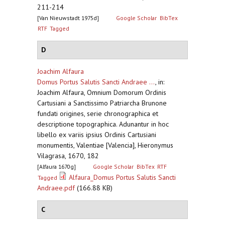
211-214
[Van Nieuwstadt 1975d]
Google Scholar
BibTex
RTF
Tagged
D
Joachim Alfaura
Domus Portus Salutis Sancti Andraee ...
,
in:
Joachim Alfaura, Omnium Domorum Ordinis
Cartusiani a Sanctissimo Patriarcha Brunone
fundati origines, serie chronographica et
descriptione topographica. Adunantur in hoc
libello ex variis ipsius Ordinis Cartusiani
monumentis, Valentiae [Valencia], Hieronymus
Vilagrasa, 1670, 182
[Alfaura 1670g]
Google Scholar
BibTex
RTF
Alfaura_Domus Portus Salutis Sancti
Tagged
Andraee.pdf
(166.88 KB)
C