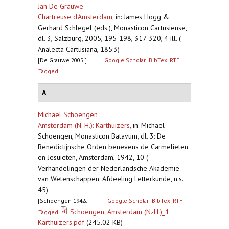
Jan De Grauwe
Chartreuse d'Amsterdam
,
in: James Hogg &
Gerhard Schlegel (eds.), Monasticon Cartusiense,
dl. 3, Salzburg, 2005, 195-198, 317-320, 4 ill. (=
Analecta Cartusiana, 185:3)
[De Grauwe 2005i]
Google Scholar
BibTex
RTF
Tagged
A
Michael Schoengen
Amsterdam (N.-H.): Karthuizers
,
in: Michael
Schoengen, Monasticon Batavum, dl. 3: De
Benedictijnsche Orden benevens de Carmelieten
en Jesuieten, Amsterdam, 1942, 10 (=
Verhandelingen der Nederlandsche Akademie
van Wetenschappen. Afdeeling Letterkunde, n.s.
45)
[Schoengen 1942a]
Google Scholar
BibTex
RTF
Schoengen, Amsterdam (N.-H.)_1.
Tagged
Karthuizers.pdf
(245.02 KB)