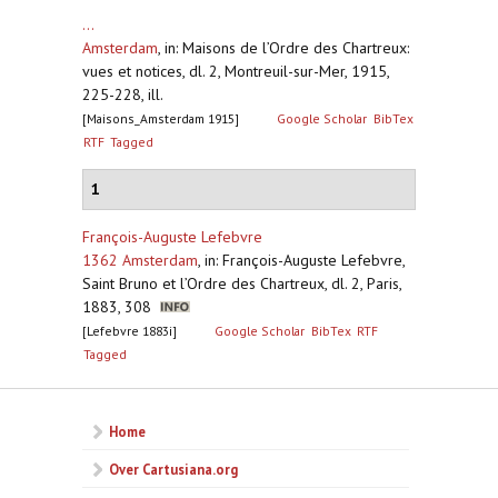
...
Amsterdam
,
in: Maisons de l’Ordre des Chartreux:
vues et notices, dl. 2, Montreuil-sur-Mer, 1915,
225-228, ill.
[Maisons_Amsterdam 1915]
Google Scholar
BibTex
RTF
Tagged
1
François-Auguste Lefebvre
1362 Amsterdam
,
in: François-Auguste Lefebvre,
Saint Bruno et l’Ordre des Chartreux, dl. 2, Paris,
1883, 308
[Lefebvre 1883i]
Google Scholar
BibTex
RTF
Tagged
Home
Over Cartusiana.org