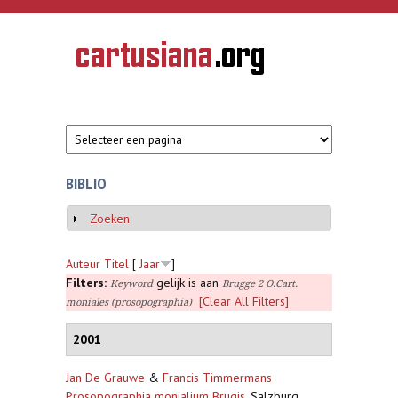
Overslaan en naar de inhoud gaan
CARTUSIANA
Geschiedenis
van de
kartuizerorde
in de
Nederlanden
BIBLIO
Zoeken
Weergeven
Auteur
Titel
[
Jaar
]
Filters:
gelijk is aan
Keyword
Brugge 2 O.Cart.
[Clear All Filters]
moniales (prosopographia)
2001
Jan De Grauwe
&
Francis Timmermans
Prosopographia monialium Brugis
,
Salzburg,