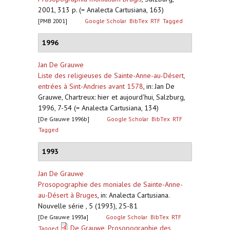
2001, 313 p. (= Analecta Cartusiana, 163)
[PMB 2001]
Google Scholar
BibTex
RTF
Tagged
1996
Jan De Grauwe
Liste des religieuses de Sainte-Anne-au-Désert,
entrées à Sint-Andries avant 1578
,
in: Jan De
Grauwe, Chartreux: hier et aujourd'hui, Salzburg,
1996, 7-54 (= Analecta Cartusiana, 134)
[De Grauwe 1996b]
Google Scholar
BibTex
RTF
Tagged
1993
Jan De Grauwe
Prosopographie des moniales de Sainte-Anne-
au-Désert à Bruges
,
in: Analecta Cartusiana.
Nouvelle série , 5 (1993), 25-81
[De Grauwe 1993a]
Google Scholar
BibTex
RTF
De Grauwe_Prosopographie des
Tagged