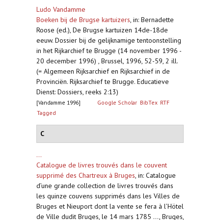
Ludo Vandamme
Boeken bij de Brugse kartuizers
,
in: Bernadette
Roose (ed.), De Brugse kartuizen 14de-18de
eeuw. Dossier bij de gelijknamige tentoonstelling
in het Rijkarchief te Brugge (14 november 1996 -
20 december 1996) , Brussel, 1996, 52-59, 2 ill.
(= Algemeen Rijksarchief en Rijksarchief in de
Provinciën. Rijksarchief te Brugge. Educatieve
Dienst: Dossiers, reeks 2:13)
[Vandamme 1996]
Google Scholar
BibTex
RTF
Tagged
C
...
Catalogue de livres trouvés dans le couvent
supprimé des Chartreux à Bruges
,
in: Catalogue
d’une grande collection de livres trouvés dans
les quinze couvens supprimés dans les Villes de
Bruges et Nieuport dont la vente se fera à l’Hötel
de Ville dudit Bruges, le 14 mars 1785 ..., Bruges,