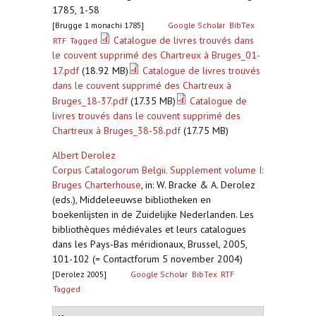
1785, 1-58
[Brugge 1 monachi 1785]
Google Scholar
BibTex
Catalogue de livres trouvés dans
RTF
Tagged
le couvent supprimé des Chartreux à Bruges_01-
17.pdf
(18.92 MB)
Catalogue de livres trouvés
dans le couvent supprimé des Chartreux à
Bruges_18-37.pdf
(17.35 MB)
Catalogue de
livres trouvés dans le couvent supprimé des
Chartreux à Bruges_38-58.pdf
(17.75 MB)
Albert Derolez
Corpus Catalogorum Belgii. Supplement volume I:
Bruges Charterhouse
,
in: W. Bracke & A. Derolez
(eds.), Middeleeuwse bibliotheken en
boekenlijsten in de Zuidelijke Nederlanden. Les
bibliothèques médiévales et leurs catalogues
dans les Pays-Bas méridionaux, Brussel, 2005,
101-102 (= Contactforum 5 november 2004)
[Derolez 2005]
Google Scholar
BibTex
RTF
Tagged