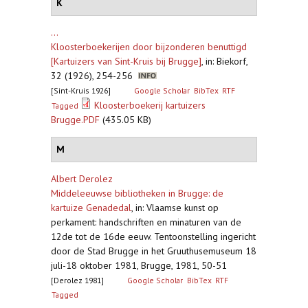
K
...
Kloosterboekerijen door bijzonderen benuttigd
[Kartuizers van Sint-Kruis bij Brugge]
,
in: Biekorf,
32 (1926), 254-256
[Sint-Kruis 1926]
Google Scholar
BibTex
RTF
Kloosterboekerij kartuizers
Tagged
Brugge.PDF
(435.05 KB)
M
Albert Derolez
Middeleeuwse bibliotheken in Brugge: de
kartuize Genadedal
,
in: Vlaamse kunst op
perkament: handschriften en minaturen van de
12de tot de 16de eeuw. Tentoonstelling ingericht
door de Stad Brugge in het Gruuthusemuseum 18
juli-18 oktober 1981, Brugge, 1981, 50-51
[Derolez 1981]
Google Scholar
BibTex
RTF
Tagged