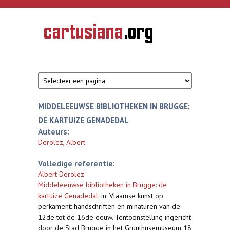
Overslaan en naar de inhoud gaan
CARTUSIANA
Geschiedenis
van de
kartuizerorde
in de
Nederlanden
MIDDELEEUWSE BIBLIOTHEKEN IN BRUGGE:
DE KARTUIZE GENADEDAL
Auteurs:
Derolez, Albert
Volledige referentie:
Albert Derolez
Middeleeuwse bibliotheken in Brugge: de
kartuize Genadedal
,
in: Vlaamse kunst op
perkament: handschriften en minaturen van de
12de tot de 16de eeuw. Tentoonstelling ingericht
door de Stad Brugge in het Gruuthusemuseum 18