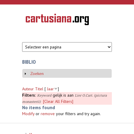
Overslaan en naar de inhoud gaan
CARTUSIANA
Geschiedenis
van de
kartuizerorde
in de
Nederlanden
BIBLIO
Zoeken
Weergeven
Auteur
Titel
[
Jaar
]
Filters:
gelijk is aan
Keyword
Lier O.Cart. (pictura
[Clear All Filters]
monasterii)
No items found
Modify
or
remove
your filters and try again.