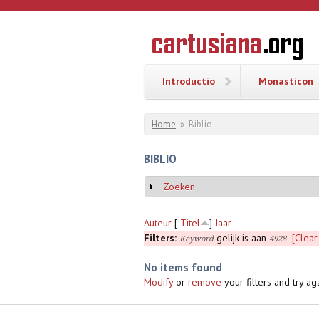
Overslaan en naar de inhoud gaan
CARTUSI
Geschiedenis
van de
kartuizerorde
in de
Nederlanden
Introductio
Monasticon
U bent hier
Home
»
Biblio
BIBLIO
Zoeken
Weergeven
Auteur
[
Titel
]
Jaar
Filters:
gelijk is aan
[Clear 
Keyword
4928
No items found
Modify
or
remove
your filters and try aga