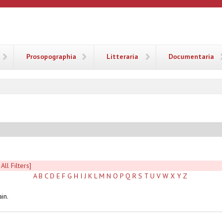
ANA
Prosopographia
Litteraria
Documentaria
All Filters]
A
B
C
D
E
F
G
H
I
J
K
L
M
N
O
P
Q
R
S
T
U
V
W
X
Y
Z
in.