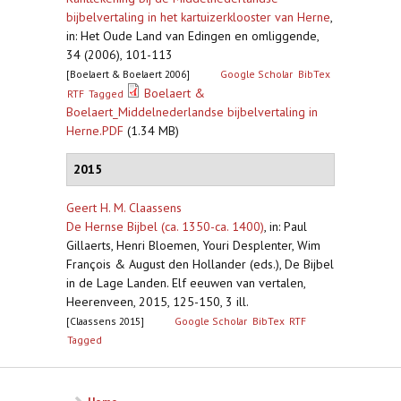
bijbelvertaling in het kartuizerklooster van Herne
,
in: Het Oude Land van Edingen en omliggende,
34 (2006), 101-113
[Boelaert & Boelaert 2006]
Google Scholar
BibTex
Boelaert &
RTF
Tagged
Boelaert_Middelnederlandse bijbelvertaling in
Herne.PDF
(1.34 MB)
2015
Geert H. M. Claassens
De Hernse Bijbel (ca. 1350-ca. 1400)
,
in: Paul
Gillaerts, Henri Bloemen, Youri Desplenter, Wim
François & August den Hollander (eds.), De Bijbel
in de Lage Landen. Elf eeuwen van vertalen,
Heerenveen, 2015, 125-150, 3 ill.
[Claassens 2015]
Google Scholar
BibTex
RTF
Tagged