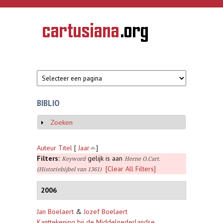
Overslaan en naar de inhoud gaan
CARTUSIANA
Geschiedenis
van de
kartuizerorde
in de
Nederlanden
BIBLIO
Zoeken
Weergeven
Auteur
Titel
[
Jaar
]
Filters:
gelijk is aan
Keyword
Herne O.Cart.
[Clear All Filters]
(Historiebijbel van 1361)
2006
Jan Boelaert
&
Jozef Boelaert
Kanttekening bij de Middelnederlandse