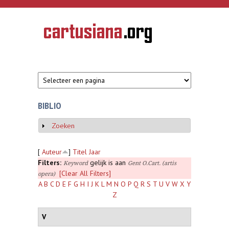
Overslaan en naar de inhoud gaan
CARTUSIANA
Geschiedenis
van de
kartuizerorde
in de
Nederlanden
BIBLIO
Zoeken
Weergeven
[
Auteur
]
Titel
Jaar
Filters:
gelijk is aan
Keyword
Gent O.Cart. (artis
[Clear All Filters]
opera)
A
B
C
D
E
F
G
H
I
J
K
L
M
N
O
P
Q
R
S
T
U
V
W
X
Y
Z
V