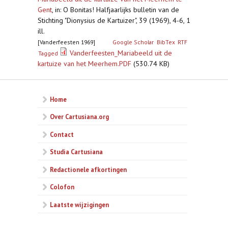
Gent
,
in: O Bonitas! Halfjaarlijks bulletin van de
Stichting "Dionysius de Kartuizer", 39 (1969), 4-6, 1
ill.
[Vanderfeesten 1969]
Google Scholar
BibTex
RTF
Vanderfeesten_Mariabeeld uit de
Tagged
kartuize van het Meerhem.PDF
(530.74 KB)
Home
Over Cartusiana.org
Contact
Studia Cartusiana
Redactionele afkortingen
Colofon
Laatste wijzigingen