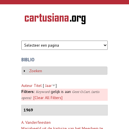
Overslaan en naar de inhoud gaan
CARTUSIANA
Geschiedenis
van de
kartuizerorde
in de
Nederlanden
BIBLIO
Zoeken
Weergeven
Auteur
Titel
[
Jaar
]
Filters:
gelijk is aan
Keyword
Gent O.Cart. (artis
[Clear All Filters]
opera)
1969
A. Vanderfeesten
Mariabeeld uit de kartuize van het Meerhem te