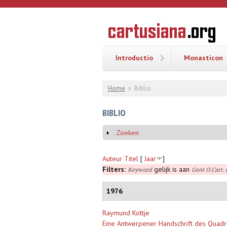
Overslaan en naar de inhoud gaan
CARTUSI
Geschiedenis
van de
kartuizerorde
in de
Nederlanden
Introductio
Monasticon
U bent hier
Home
»
Biblio
BIBLIO
Zoeken
Weergeven
Auteur
Titel
[
Jaar
]
Filters:
gelijk is aan
Keyword
Gent O.Cart
1976
Raymund Kottje
Eine Antwerpener Handschrift des Quadri