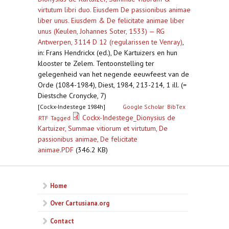
virtutum libri duo. Eiusdem De passionibus animae
liber unus. Eiusdem & De felicitate animae liber
unus (Keulen, Johannes Soter, 1533) — RG
Antwerpen, 3114 D 12 (regularissen te Venray)
,
in: Frans Hendrickx (ed.), De Kartuizers en hun
klooster te Zelem. Tentoonstelling ter
gelegenheid van het negende eeuwfeest van de
Orde (1084-1984), Diest, 1984, 213-214, 1 ill. (=
Diestsche Cronycke, 7)
[Cockx-Indestege 1984h]
Google Scholar
BibTex
Cockx-Indestege_Dionysius de
RTF
Tagged
Kartuizer, Summae vitiorum et virtutum, De
passionibus animae, De felicitate
animae.PDF
(346.2 KB)
Home
Over Cartusiana.org
Contact