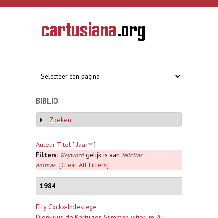
Overslaan en naar de inhoud gaan
CARTUSIANA
Geschiedenis
van de
kartuizerorde
in de
Nederlanden
BIBLIO
Zoeken
Weergeven
Auteur
Titel
[
Jaar
]
Filters:
gelijk is aan
Keyword
felicitas
[Clear All Filters]
animae
1984
Elly Cockx-Indestege
Dionysius de Kartuizer, Summae vitiorum &