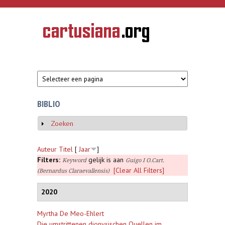
Overslaan en naar de inhoud gaan
CARTUSIANA
Geschiedenis
van de
kartuizerorde
in de
Nederlanden
BIBLIO
Zoeken
Weergeven
Auteur
Titel
[
Jaar
]
Filters:
gelijk is aan
Keyword
Guigo I O.Cart.
[Clear All Filters]
(Bernardus Claraevallensis)
2020
Myrtha De Meo-Ehlert
Die umstrittenen dionysischen Quellen im