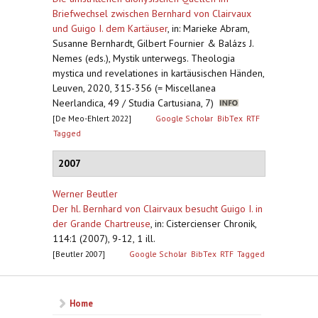
Briefwechsel zwischen Bernhard von Clairvaux
und Guigo I. dem Kartäuser
,
in: Marieke Abram,
Susanne Bernhardt, Gilbert Fournier & Balázs J.
Nemes (eds.), Mystik unterwegs. Theologia
mystica und revelationes in kartäusischen Händen,
Leuven, 2020, 315-356 (= Miscellanea
Neerlandica, 49 / Studia Cartusiana, 7)
[De Meo-Ehlert 2022]
Google Scholar
BibTex
RTF
Tagged
2007
Werner Beutler
Der hl. Bernhard von Clairvaux besucht Guigo I. in
der Grande Chartreuse
,
in: Cistercienser Chronik,
114:1 (2007), 9-12, 1 ill.
[Beutler 2007]
Google Scholar
BibTex
RTF
Tagged
Home