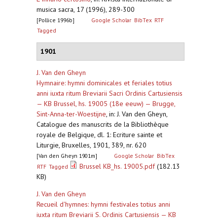
musica sacra, 17 (1996), 289-300
[Pollice 1996b]
Google Scholar
BibTex
RTF
Tagged
1901
J. Van den Gheyn
Hymnaire: hymni dominicales et feriales totius
anni iuxta ritum Breviarii Sacri Ordinis Cartusiensis
— KB Brussel, hs. 19005 (18e eeuw) — Brugge,
Sint-Anna-ter-Woestijne
,
in: J. Van den Gheyn,
Catalogue des manuscrits de la Bibliothèque
royale de Belgique, dl. 1: Ecriture sainte et
Liturgie, Bruxelles, 1901, 389, nr. 620
[Van den Gheyn 1901m]
Google Scholar
BibTex
Brussel KB_hs. 19005.pdf
(182.13
RTF
Tagged
KB)
J. Van den Gheyn
Recueil d'hymnes: hymni festivales totius anni
iuxta ritum Breviarii S. Ordinis Cartusiensis — KB