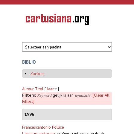
Overslaan en naar de inhoud gaan
CARTUSIANA
Geschiedenis
van de
kartuizerorde
in de
Nederlanden
BIBLIO
Zoeken
Weergeven
Auteur
Titel
[
Jaar
]
Filters:
gelijk is aan
[Clear All
Keyword
hymnaria
Filters]
1996
Francescantonio Pollice
L' innario certosino
,
in: Rivista internazionale di