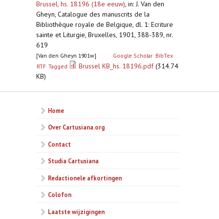
Brussel, hs. 18196 (18e eeuw)
,
in: J. Van den
Gheyn, Catalogue des manuscrits de la
Bibliothèque royale de Belgique, dl. 1: Ecriture
sainte et Liturgie, Bruxelles, 1901, 388-389, nr.
619
[Van den Gheyn 1901w]
Google Scholar
BibTex
Brussel KB_hs. 18196.pdf
(314.74
RTF
Tagged
KB)
Home
Over Cartusiana.org
Contact
Studia Cartusiana
Redactionele afkortingen
Colofon
Laatste wijzigingen