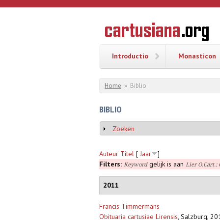
Overslaan en naar de inhoud gaan
CARTUSI
Geschiedenis
van de
kartuizerorde
in de
Nederlanden
Introductio
Monasticon
U bent hier
Home
»
Biblio
BIBLIO
Zoeken
Weergeven
Auteur
Titel
[
Jaar
]
Filters:
gelijk is aan
Keyword
Lier O.Cart.: 
2011
Francis Timmermans
Obituaria cartusiae Lirensis
,
Salzburg, 201