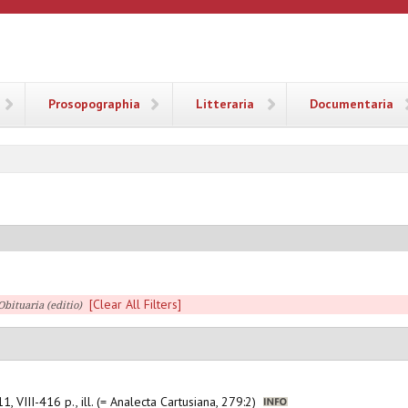
ANA
Prosopographia
Litteraria
Documentaria
[Clear All Filters]
Obituaria (editio)
1, VIII-416 p., ill. (= Analecta Cartusiana, 279:2)