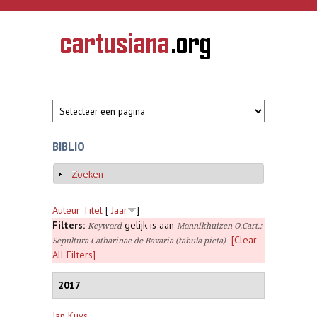
Overslaan en naar de inhoud gaan
CARTUSIANA
Geschiedenis
van de
kartuizerorde
in de
Nederlanden
BIBLIO
Zoeken
Weergeven
Auteur
Titel
[
Jaar
]
Filters:
gelijk is aan
Keyword
Monnikhuizen O.Cart.:
[Clear
Sepultura Catharinae de Bavaria (tabula picta)
All Filters]
2017
Jan Kuys