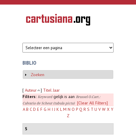
Overslaan en naar de inhoud gaan
CARTUSIANA
Geschiedenis
van de
kartuizerorde
in de
Nederlanden
BIBLIO
Zoeken
Weergeven
[
Auteur
]
Titel
Jaar
Filters:
gelijk is aan
Keyword
Brussel O.Cart.:
[Clear All Filters]
Calvaria de Scheut (tabula picta)
A
B
C
D
E
F
G
H
I
J
K
L
M
N
O
P
Q
R
S
T
U
V
W
X
Y
Z
S