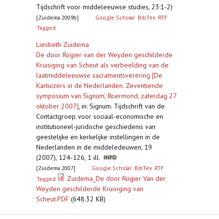
Tijdschrift voor middeleeuwse studies, 23:1-2)
[Zuidema 2009b]
Google Scholar
BibTex
RTF
Tagged
Liesbeth Zuidema
De door Rogier van der Weyden geschilderde
Kruisiging van Scheut als verbeelding van de
laatmiddeleeuwse sacramentsverering [De
Kartuizers in de Nederlanden. Zeventiende
symposium van Signum, Roermond, zaterdag 27
oktober 2007]
,
in: Signum. Tijdschrift van de
Contactgroep voor sociaal-economische en
institutioneel-juridische geschiedenis van
geestelijke en kerkelijke instellingen in de
Nederlanden in de middeledeuwen, 19
(2007), 124-126, 1 ill.
[Zuidema 2007]
Google Scholar
BibTex
RTF
Zuidema_De door Rogier Van der
Tagged
Weyden geschilderde Kruisiging van
Scheut.PDF
(648.32 KB)