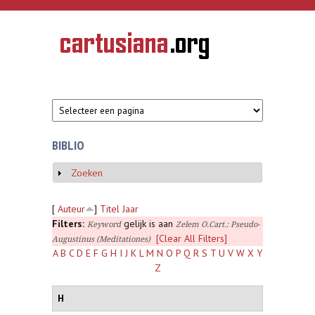
Overslaan en naar de inhoud gaan
CARTUSIANA
Geschiedenis
van de
kartuizerorde
in de
Nederlanden
BIBLIO
Zoeken
Weergeven
[
Auteur
]
Titel
Jaar
Filters:
gelijk is aan
Keyword
Zelem O.Cart.: Pseudo-
[Clear All Filters]
Augustinus (Meditationes)
A
B
C
D
E
F
G
H
I
J
K
L
M
N
O
P
Q
R
S
T
U
V
W
X
Y
Z
H