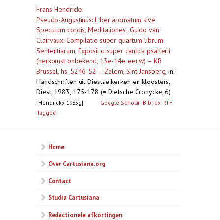
Frans Hendrickx
Pseudo-Augustinus: Liber aromatum sive
Speculum cordis, Meditationes; Guido van
Clairvaux: Compilatio super quartum librum
Sententiarum, Expositio super cantica psalterii
(herkomst onbekend, 13e-14e eeuw) – KB
Brussel, hs. 5246-52 – Zelem, Sint-Jansberg
,
in:
Handschriften uit Diestse kerken en kloosters,
Diest, 1983, 175-178 (= Dietsche Cronycke, 6)
[Hendrickx 1983g]
Google Scholar
BibTex
RTF
Tagged
Home
Over Cartusiana.org
Contact
Studia Cartusiana
Redactionele afkortingen