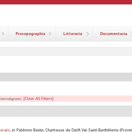
ANA
Prosopographia
Litteraria
Documentaria
[Clear All Filters]
 (necrologium)
eralis
,
in: Palémon Bastin, Chartreuse de Delft Val-Saint-Barthélemy (Provi