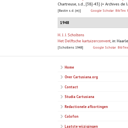
Chartreuse, s.d., [38]-43] (= Archives de
[Bastin s.d. (m)]
Google Scholar
BibTex
1948
H. J. J. Scholtens
Het Delftsche kartuizerconvent
,
in: Haar
[Scholtens 1948]
Google Scholar
BibTex
Home
Over Cartusiana.org
Contact
Studia Cartusiana
Redactionele afkortingen
Colofon
Laatste wijzigingen