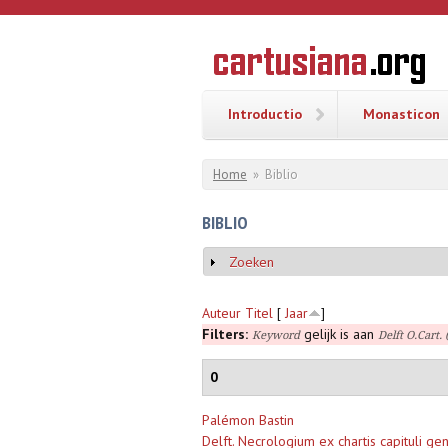
Overslaan en naar de inhoud gaan
CARTUSI
Geschiedenis
van de
kartuizerorde
in de
Nederlanden
Introductio
Monasticon
U bent hier
Home
»
Biblio
BIBLIO
Zoeken
Weergeven
Auteur
Titel
[
Jaar
]
Filters:
gelijk is aan
Keyword
Delft O.Cart.
0
Palémon Bastin
Delft. Necrologium ex chartis capituli gen