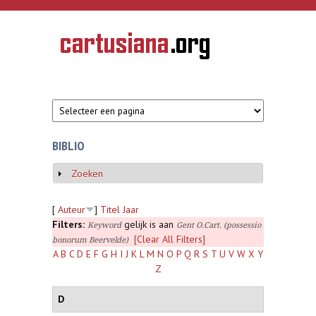
Overslaan en naar de inhoud gaan
CARTUSIANA
Geschiedenis
van de
kartuizerorde
in de
Nederlanden
BIBLIO
Zoeken
Weergeven
[
Auteur
]
Titel
Jaar
Filters:
gelijk is aan
Keyword
Gent O.Cart. (possessio
[Clear All Filters]
bonorum Beervelde)
A
B
C
D
E
F
G
H
I
J
K
L
M
N
O
P
Q
R
S
T
U
V
W
X
Y
Z
D