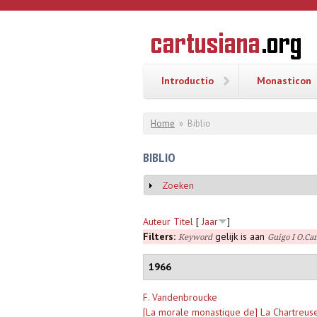
Overslaan en naar de inhoud gaan
CARTUSI
Geschiedenis
van de
kartuizerorde
in de
Nederlanden
Introductio
Monasticon
U bent hier
Home
»
Biblio
BIBLIO
Zoeken
Weergeven
Auteur
Titel
[
Jaar
]
Filters:
gelijk is aan
Keyword
Guigo I O.Car
1966
F. Vandenbroucke
[La morale monastique de] La Chartreus