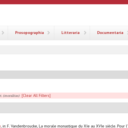
ANA
Prosopographia
Litteraria
Documentaria
[Clear All Filters]
t. (moralitas)
e
,
in: F. Vandenbroucke, La morale monastique du XIe au XVIe siècle. Pour l'