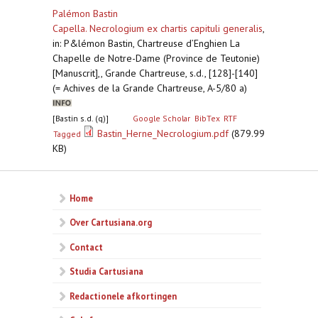
Palémon Bastin
Capella. Necrologium ex chartis capituli generalis
,
in: P&lémon Bastin, Chartreuse d’Enghien La
Chapelle de Notre-Dame (Province de Teutonie)
[Manuscrit],, Grande Chartreuse, s.d., [128]-[140]
(= Achives de la Grande Chartreuse, A-5/80 a)
[Bastin s.d. (q)]
Google Scholar
BibTex
RTF
Bastin_Herne_Necrologium.pdf
(879.99
Tagged
KB)
Home
Over Cartusiana.org
Contact
Studia Cartusiana
Redactionele afkortingen