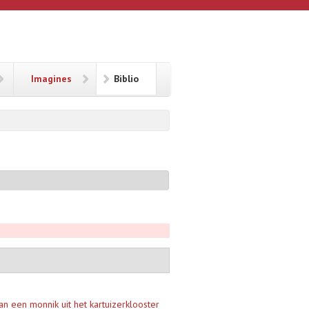
Imagines
Biblio
n een monnik uit het kartuizerklooster