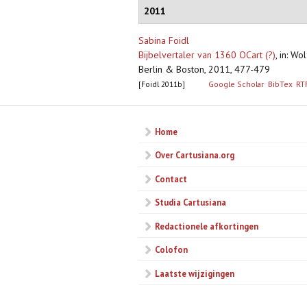
2011
Sabina Foidl
Bijbelvertaler van 1360 OCart (?)
,
in: Wol
Berlin & Boston, 2011, 477-479
[Foidl 2011b]
Google Scholar
BibTex
RT
Home
Over Cartusiana.org
Contact
Studia Cartusiana
Redactionele afkortingen
Colofon
Laatste wijzigingen