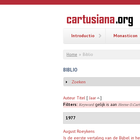
Overslaan en naar de inhoud gaan
CARTUSI
Geschiedenis
van de
kartuizerorde
in de
Nederlanden
Introductio
Monasticon
U bent hier
Home
»
Biblio
BIBLIO
Zoeken
Weergeven
Auteur
Titel
[
Jaar
]
Filters:
gelijk is aan
Keyword
Herne O.Cart.
1977
August Roeykens
Is de eerste vertaling van de Bijbel in 