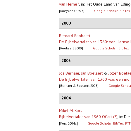
van Herne?
,
in: Het Oude Land van Eding
[Roeykens 1977]
Google Scholar
BibTex
2000
Bernard Roobaert
De Bijbelvertaler van 1360: een Hernse 
[Roobaert 2000]
Google Scholar
BibTex
2003
Jos Bernaer
,
Jan Boelaert
&
Jozef Boelae
De Bijbelvertaler van 1360 was een monn
[Bernaer & Boelaert 2003]
Google Schola
2004
Mikel M. Kors
Bijbelvertaler van 1360 OCart (?)
,
in: Di
[Kors 2004c]
Google Scholar
BibTex
RTF