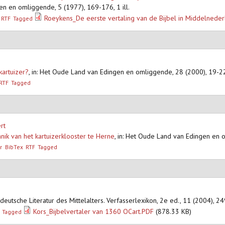
en en omliggende, 5 (1977), 169-176, 1 ill.
Roeykens_De eerste vertaling van de Bijbel in Middelneder
RTF
Tagged
kartuizer?
,
in: Het Oude Land van Edingen en omliggende, 28 (2000), 19-2
RTF
Tagged
rt
ik van het kartuizerklooster te Herne
,
in: Het Oude Land van Edingen en 
r
BibTex
RTF
Tagged
e deutsche Literatur des Mittelalters. Verfasserlexikon, 2e ed., 11 (2004), 2
Kors_Bijbelvertaler van 1360 OCart.PDF
(878.33 KB)
Tagged