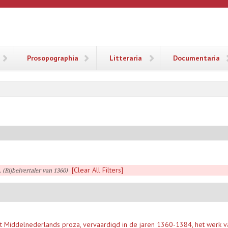
ANA
Prosopographia
Litteraria
Documentaria
[Clear All Filters]
 (Bijbelvertaler van 1360)
het Middelnederlands proza, vervaardigd in de jaren 1360-1384, het werk va