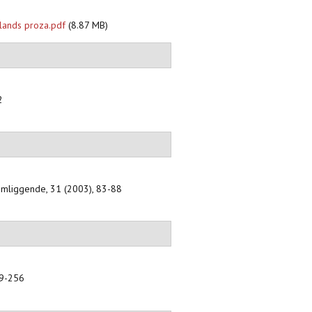
lands proza.pdf
(8.87 MB)
2
omliggende, 31 (2003), 83-88
49-256