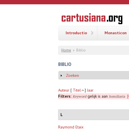
Overslaan en naar de inhoud gaan
CARTUSI
Geschiedenis
van de
kartuizerorde
in de
Nederlanden
Introductio
Monasticon
U bent hier
Home
»
Biblio
BIBLIO
Zoeken
Weergeven
Auteur
[
Titel
]
Jaar
Filters:
gelijk is aan
[
Keyword
homiliaria
L
Raymond Etaix