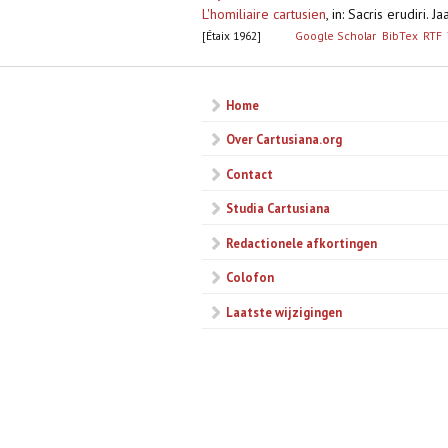
L'homiliaire cartusien
,
in: Sacris erudiri
[Étaix 1962]
Google Scholar
BibTex
RTF
Home
Over Cartusiana.org
Contact
Studia Cartusiana
Redactionele afkortingen
Colofon
Laatste wijzigingen