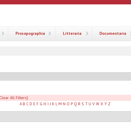
ANA
Prosopographia
Litteraria
Documentaria
Clear All Filters]
A
B
C
D
E
F
G
H
I
J
K
L
M
N
O
P
Q
R
S
T
U
V
W
X
Y
Z