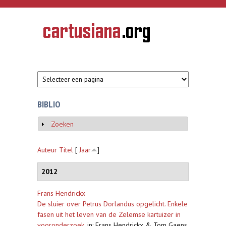
Overslaan en naar de inhoud gaan
CARTUSIANA
Geschiedenis
van de
kartuizerorde
in de
Nederlanden
BIBLIO
Zoeken
Weergeven
Auteur
Titel
[
Jaar
]
2012
Frans Hendrickx
De sluier over Petrus Dorlandus opgelicht. Enkele
fasen uit het leven van de Zelemse kartuizer in
vooronderzoek
,
in: Frans Hendrickx & Tom Gaens