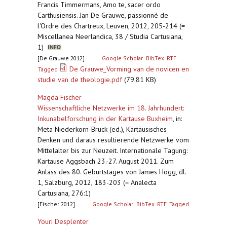
Francis Timmermans, Amo te, sacer ordo
Carthusiensis. Jan De Grauwe, passionné de
l'Ordre des Chartreux, Leuven, 2012, 205-214 (=
Miscellanea Neerlandica, 38 / Studia Cartusiana,
1)
[De Grauwe 2012]
Google Scholar
BibTex
RTF
De Grauwe_Vorming van de novicen en
Tagged
studie van de theologie.pdf
(79.81 KB)
Magda Fischer
Wissenschaftliche Netzwerke im 18. Jahrhundert:
Inkunabelforschung in der Kartause Buxheim
,
in:
Meta Niederkorn-Bruck (ed.), Kartäusisches
Denken und daraus resultierende Netzwerke vom
Mittelalter bis zur Neuzeit. Internationale Tagung:
Kartause Aggsbach 23.-27. August 2011. Zum
Anlass des 80. Geburtstages von James Hogg, dl.
1, Salzburg, 2012, 183-203 (= Analecta
Cartusiana, 276:1)
[Fischer 2012]
Google Scholar
BibTex
RTF
Tagged
Youri Desplenter