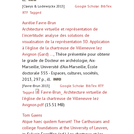
[Claeys & Lodewijckx 2013]
Google Scholar
BibTex
RTF
Tagged
Aurélie Favre-Brun
Architecture virtuelle et représentation de
l'incertitude: analyse des solutions de
visualisation de la représentation 3D. Application
à l'église de la chartreuse de Villeneuve lez
Avignon (Gard) ...
,
Thèse présentée pour obtenir
le grade de Docteur en archéologie, Aix-
Marseille, Université d’Aix-Marseille, École
doctorale 355 - Espaces, cultures, sociétés,
2013, 297 p., ill.
[Favre-Brun 2013]
Google Scholar
BibTex
RTF
Favre-Brun_ Architecture virtuelle de
Tagged
l'église de la chartreuse de Villeneuve lez
Avignon.pdf
(15.51 MB)
Tom Gaens
Atque haec quidem fuerunt! The Carthusians and
college foundations at the University of Leuven
,