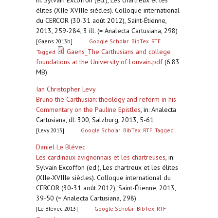
in: Sylvain Excoffon (ed.), Les chartreux et les
élites (XIIe-XVIIIe siècles). Colloque international
du CERCOR (30-31 août 2012), Saint-Étienne,
2013, 259-284, 3 ill. (= Analecta Cartusiana, 298)
[Gaens 2013b]
Google Scholar
BibTex
RTF
Gaens_The Carthusians and college
Tagged
foundations at the University of Louvain.pdf
(6.83
MB)
Ian Christopher Levy
Bruno the Carthusian: theology and reform in his
Commentary on the Pauline Epistles
,
in: Analecta
Cartusiana, dl. 300, Salzburg, 2013, 5-61
[Levy 2013]
Google Scholar
BibTex
RTF
Tagged
Daniel Le Blévec
Les cardinaux avignonnais et les chartreuses
,
in:
Sylvain Excoffon (ed.), Les chartreux et les élites
(XIIe-XVIIIe siècles). Colloque international du
CERCOR (30-31 août 2012), Saint-Étienne, 2013,
39-50 (= Analecta Cartusiana, 298)
[Le Blévec 2013]
Google Scholar
BibTex
RTF