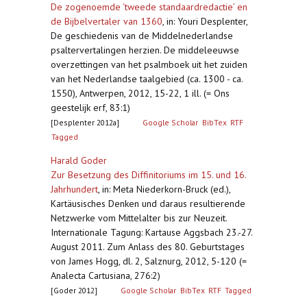
De zogenoemde ‘tweede standaardredactie’ en
de Bijbelvertaler van 1360
,
in: Youri Desplenter,
De geschiedenis van de Middelnederlandse
psaltervertalingen herzien. De middeleeuwse
overzettingen van het psalmboek uit het zuiden
van het Nederlandse taalgebied (ca. 1300 - ca.
1550), Antwerpen, 2012, 15-22, 1 ill. (= Ons
geestelijk erf, 83:1)
[Desplenter 2012a]
Google Scholar
BibTex
RTF
Tagged
Harald Goder
Zur Besetzung des Diffinitoriums im 15. und 16.
Jahrhundert
,
in: Meta Niederkorn-Bruck (ed.),
Kartäusisches Denken und daraus resultierende
Netzwerke vom Mittelalter bis zur Neuzeit.
Internationale Tagung: Kartause Aggsbach 23.-27.
August 2011. Zum Anlass des 80. Geburtstages
von James Hogg, dl. 2, Salznurg, 2012, 5-120 (=
Analecta Cartusiana, 276:2)
[Goder 2012]
Google Scholar
BibTex
RTF
Tagged