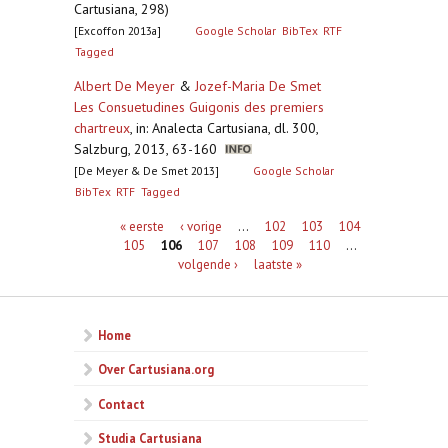
Cartusiana, 298)
[Excoffon 2013a]
Google Scholar
BibTex
RTF
Tagged
Albert De Meyer
&
Jozef-Maria De Smet
Les Consuetudines Guigonis des premiers
chartreux
,
in: Analecta Cartusiana, dl. 300,
Salzburg, 2013, 63-160
[De Meyer & De Smet 2013]
Google Scholar
BibTex
RTF
Tagged
Pagina's
« eerste
‹ vorige
…
102
103
104
105
106
107
108
109
110
…
volgende ›
laatste »
Home
Over Cartusiana.org
Contact
Studia Cartusiana