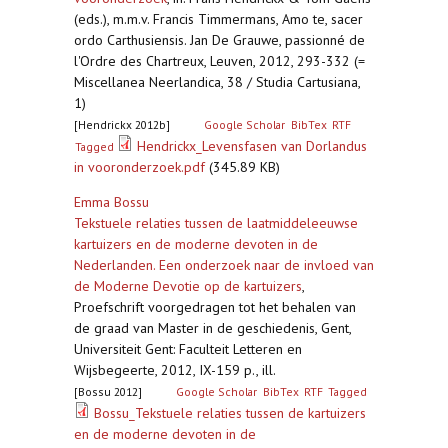
(eds.), m.m.v. Francis Timmermans, Amo te, sacer
ordo Carthusiensis. Jan De Grauwe, passionné de
l'Ordre des Chartreux, Leuven, 2012, 293-332 (=
Miscellanea Neerlandica, 38 / Studia Cartusiana,
1)
[Hendrickx 2012b]
Google Scholar
BibTex
RTF
Hendrickx_Levensfasen van Dorlandus
Tagged
in vooronderzoek.pdf
(345.89 KB)
Emma Bossu
Tekstuele relaties tussen de laatmiddeleeuwse
kartuizers en de moderne devoten in de
Nederlanden. Een onderzoek naar de invloed van
de Moderne Devotie op de kartuizers
,
Proefschrift voorgedragen tot het behalen van
de graad van Master in de geschiedenis, Gent,
Universiteit Gent: Faculteit Letteren en
Wijsbegeerte, 2012, IX-159 p., ill.
[Bossu 2012]
Google Scholar
BibTex
RTF
Tagged
Bossu_Tekstuele relaties tussen de kartuizers
en de moderne devoten in de