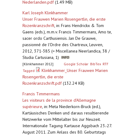
Nederlanden.pdf
(1.49 MB)
Karl Joseph Klinkhammer
Unser Frauwen Marien Rosengertlin, die erste
Rozenkranzschrift
,
in: Frans Hendrickx & Tom
Gaens (eds.), m.m.v. Francis Timmermans, Amo te,
sacer ordo Carthusiensis. Jan De Grauwe,
passionné de l'Ordre des Chartreux, Leuven,
2012, 371-385 (= Miscellanea Neerlandica, 38 /
Studia Cartusiana, 1)
[Klinkhammer 2012]
Google Scholar
BibTex
RTF
Klinkhammer_Unser Frauwen Marien
Tagged
Rosengertlin, die erste
Rozenkranzschrift.pdf
(132.24 KB)
Francis Timmermans
Les visiteurs de la province d'Allemagne
supérieure
,
in: Meta Niederkorn-Bruck (ed.),
Kartäusisches Denken und daraus resultierende
Netzwerke vom Mittelalter bis zur Neuzeit.
Internationale Tagung: Kartause Aggsbach 23.-27.
August 2011. Zum Anlass des 80. Geburtstags