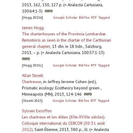
2013, 162, 150, 127 p. (= Analecta Cartusiana,
100:64:1-3)
[Hogg 2013d]
Google Scholar
BibTex
RTF
Tagged
James Hogg
The charterhouses of the Provincia Lombardiæ
Remotioris as seen in the chartæ of the Carthusian
general chapter
,
13 dln. in 18 bdn., Salzburg,
2013, – p. (= Analecta Cartusiana, 100:57:1-13)
[Hogg 2013c]
Google Scholar
BibTex
RTF
Tagged
Allan Stoekl
Chartreuse
,
in: Jeffrey Jerome Cohen (ed.),
Prismatic ecology: Ecotheory beyond green ,
Minneapolis (MN), 2013, 124-146
[Stoekl 2013]
Google Scholar
BibTex
RTF
Tagged
Sylvain Excoffon
Les chartreux et les élites (XIIe-XVIIIe siècles).
Colloque international du CERCOR (30-31 août
2012)
,
Saint-Étienne, 2013, 380 p., ill. (= Analecta