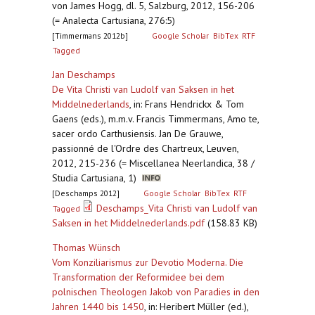
von James Hogg, dl. 5, Salzburg, 2012, 156-206
(= Analecta Cartusiana, 276:5)
[Timmermans 2012b]
Google Scholar
BibTex
RTF
Tagged
Jan Deschamps
De Vita Christi van Ludolf van Saksen in het
Middelnederlands
,
in: Frans Hendrickx & Tom
Gaens (eds.), m.m.v. Francis Timmermans, Amo te,
sacer ordo Carthusiensis. Jan De Grauwe,
passionné de l'Ordre des Chartreux, Leuven,
2012, 215-236 (= Miscellanea Neerlandica, 38 /
Studia Cartusiana, 1)
[Deschamps 2012]
Google Scholar
BibTex
RTF
Deschamps_Vita Christi van Ludolf van
Tagged
Saksen in het Middelnederlands.pdf
(158.83 KB)
Thomas Wünsch
Vom Konziliarismus zur Devotio Moderna. Die
Transformation der Reformidee bei dem
polnischen Theologen Jakob von Paradies in den
Jahren 1440 bis 1450
,
in: Heribert Müller (ed.),