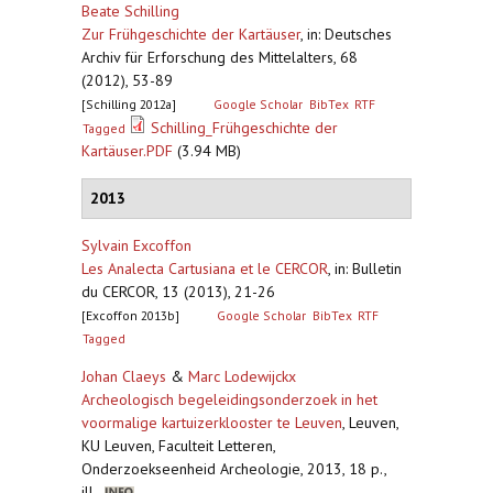
Beate Schilling
Zur Frühgeschichte der Kartäuser
,
in: Deutsches
Archiv für Erforschung des Mittelalters, 68
(2012), 53-89
[Schilling 2012a]
Google Scholar
BibTex
RTF
Schilling_Frühgeschichte der
Tagged
Kartäuser.PDF
(3.94 MB)
2013
Sylvain Excoffon
Les Analecta Cartusiana et le CERCOR
,
in: Bulletin
du CERCOR, 13 (2013), 21-26
[Excoffon 2013b]
Google Scholar
BibTex
RTF
Tagged
Johan Claeys
&
Marc Lodewijckx
Archeologisch begeleidingsonderzoek in het
voormalige kartuizerklooster te Leuven
,
Leuven,
KU Leuven, Faculteit Letteren,
Onderzoekseenheid Archeologie, 2013, 18 p.,
ill.