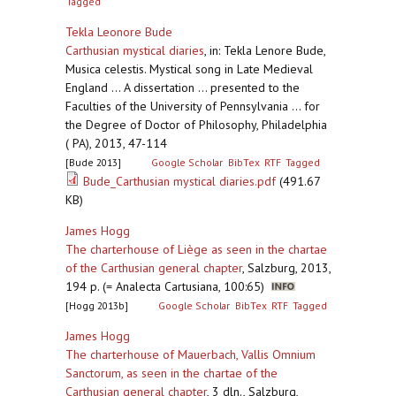
Tagged
Tekla Leonore Bude
Carthusian mystical diaries
,
in: Tekla Lenore Bude,
Musica celestis. Mystical song in Late Medieval
England ... A dissertation ... presented to the
Faculties of the University of Pennsylvania ... for
the Degree of Doctor of Philosophy, Philadelphia
( PA), 2013, 47-114
[Bude 2013]
Google Scholar
BibTex
RTF
Tagged
Bude_Carthusian mystical diaries.pdf
(491.67
KB)
James Hogg
The charterhouse of Liège as seen in the chartae
of the Carthusian general chapter
,
Salzburg, 2013,
194 p. (= Analecta Cartusiana, 100:65)
[Hogg 2013b]
Google Scholar
BibTex
RTF
Tagged
James Hogg
The charterhouse of Mauerbach, Vallis Omnium
Sanctorum, as seen in the chartae of the
Carthusian general chapter
,
3 dln., Salzburg,