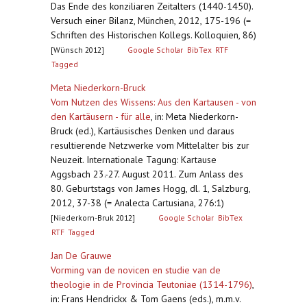
Das Ende des konziliaren Zeitalters (1440-1450).
Versuch einer Bilanz, München, 2012, 175-196 (=
Schriften des Historischen Kollegs. Kolloquien, 86)
[Wünsch 2012]
Google Scholar
BibTex
RTF
Tagged
Meta Niederkorn-Bruck
Vom Nutzen des Wissens: Aus den Kartausen - von
den Kartäusern - für alle
,
in: Meta Niederkorn-
Bruck (ed.), Kartäusisches Denken und daraus
resultierende Netzwerke vom Mittelalter bis zur
Neuzeit. Internationale Tagung: Kartause
Aggsbach 23.-27. August 2011. Zum Anlass des
80. Geburtstags von James Hogg, dl. 1, Salzburg,
2012, 37-38 (= Analecta Cartusiana, 276:1)
[Niederkorn-Bruk 2012]
Google Scholar
BibTex
RTF
Tagged
Jan De Grauwe
Vorming van de novicen en studie van de
theologie in de Provincia Teutoniae (1314-1796)
,
in: Frans Hendrickx & Tom Gaens (eds.), m.m.v.