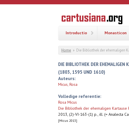
Overslaan en naar de inhoud gaan
CARTUSI
Geschiedenis
van de
kartuizerorde
in de
Nederlanden
Introductio
Monasticon
U bent hier
Home
»
Die Bibliothek der ehemaligen Ka
DIE BIBLIOTHEK DER EHEMALIGEN 
(1803, 1595 UND 1610)
Auteurs:
Micus, Rosa
Volledige referentie:
Rosa Micus
Die Bibliothek der ehemaligen Kartause 
2013, (2)-VI-163-(1) p., ill. (= Analecta Ca
[Micus 2013]