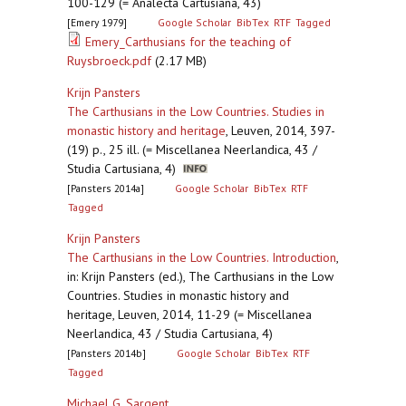
100-129 (= Analecta Cartusiana, 43)
[Emery 1979]
Google Scholar
BibTex
RTF
Tagged
Emery_Carthusians for the teaching of
Ruysbroeck.pdf
(2.17 MB)
Krijn Pansters
The Carthusians in the Low Countries. Studies in
monastic history and heritage
,
Leuven, 2014, 397-
(19) p., 25 ill. (= Miscellanea Neerlandica, 43 /
Studia Cartusiana, 4)
[Pansters 2014a]
Google Scholar
BibTex
RTF
Tagged
Krijn Pansters
The Carthusians in the Low Countries. Introduction
,
in: Krijn Pansters (ed.), The Carthusians in the Low
Countries. Studies in monastic history and
heritage, Leuven, 2014, 11-29 (= Miscellanea
Neerlandica, 43 / Studia Cartusiana, 4)
[Pansters 2014b]
Google Scholar
BibTex
RTF
Tagged
Michael G. Sargent