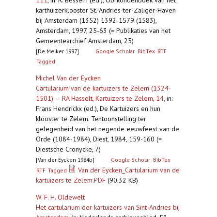
111
,
in: R. Bessem (ed.), Oorkondenboek van het
karthuizerklooster St.-Andries-ter-Zaliger-Haven
bij Amsterdam (1352) 1392-1579 (1583),
Amsterdam, 1997, 25-63 (= Publikaties van het
Gemeentearchief Amsterdam, 25)
[De Melker 1997]
Google Scholar
BibTex
RTF
Tagged
Michel Van der Eycken
Cartularium van de kartuizers te Zelem (1324-
1501) — RA Hasselt, Kartuizers te Zelem, 14
,
in:
Frans Hendrickx (ed.), De Kartuizers en hun
klooster te Zelem. Tentoonstelling ter
gelegenheid van het negende eeuwfeest van de
Orde (1084-1984), Diest, 1984, 159-160 (=
Diestsche Cronycke, 7)
[Van der Eycken 1984b]
Google Scholar
BibTex
Van der Eycken_Cartularium van de
RTF
Tagged
kartuizers te Zelem.PDF
(90.32 KB)
W. F. H. Oldewelt
Het cartularium der kartuizers van Sint-Andries bij