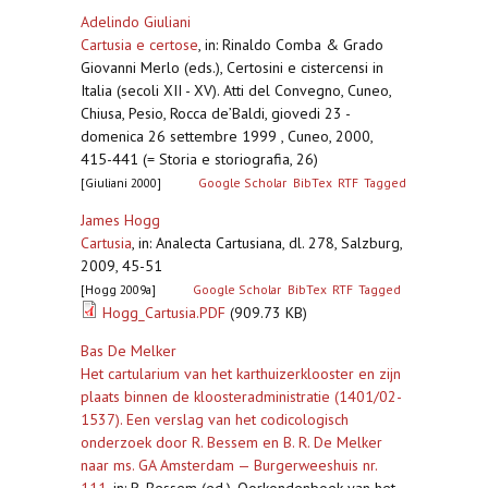
Adelindo Giuliani
Cartusia e certose
,
in: Rinaldo Comba & Grado
Giovanni Merlo (eds.), Certosini e cistercensi in
Italia (secoli XII - XV). Atti del Convegno, Cuneo,
Chiusa, Pesio, Rocca de’Baldi, giovedi 23 -
domenica 26 settembre 1999 , Cuneo, 2000,
415-441 (= Storia e storiografia, 26)
[Giuliani 2000]
Google Scholar
BibTex
RTF
Tagged
James Hogg
Cartusia
,
in: Analecta Cartusiana, dl. 278, Salzburg,
2009, 45-51
[Hogg 2009a]
Google Scholar
BibTex
RTF
Tagged
Hogg_Cartusia.PDF
(909.73 KB)
Bas De Melker
Het cartularium van het karthuizerklooster en zijn
plaats binnen de kloosteradministratie (1401/02-
1537). Een verslag van het codicologisch
onderzoek door R. Bessem en B. R. De Melker
naar ms. GA Amsterdam — Burgerweeshuis nr.