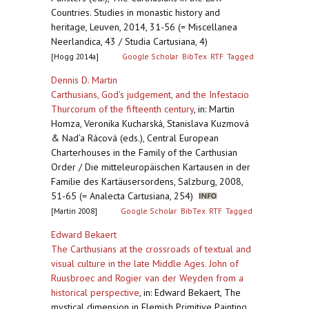
Countries. Studies in monastic history and
heritage, Leuven, 2014, 31-56 (= Miscellanea
Neerlandica, 43 / Studia Cartusiana, 4)
[Hogg 2014a]
Google Scholar
BibTex
RTF
Tagged
Dennis D. Martin
Carthusians, God's judgement, and the Infestacio
Thurcorum of the fifteenth century
,
in: Martin
Homza, Veronika Kucharská, Stanislava Kuzmová
& Nad’a Rácová (eds.), Central European
Charterhouses in the Family of the Carthusian
Order / Die mitteleuropäischen Kartausen in der
Familie des Kartäusersordens, Salzburg, 2008,
51-65 (= Analecta Cartusiana, 254)
[Martin 2008]
Google Scholar
BibTex
RTF
Tagged
Edward Bekaert
The Carthusians at the crossroads of textual and
visual culture in the late Middle Ages. John of
Ruusbroec and Rogier van der Weyden from a
historical perspective
,
in: Edward Bekaert, The
mystical dimension in Flemish Primitive Painting.