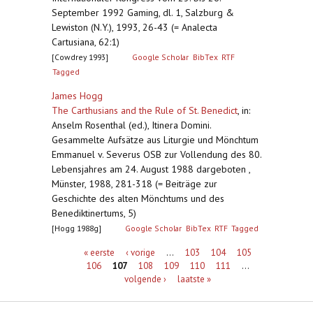
September 1992 Gaming, dl. 1, Salzburg &
Lewiston (N.Y.), 1993, 26-43 (= Analecta
Cartusiana, 62:1)
[Cowdrey 1993]
Google Scholar
BibTex
RTF
Tagged
James Hogg
The Carthusians and the Rule of St. Benedict
,
in:
Anselm Rosenthal (ed.), Itinera Domini.
Gesammelte Aufsätze aus Liturgie und Mönchtum
Emmanuel v. Severus OSB zur Vollendung des 80.
Lebensjahres am 24. August 1988 dargeboten ,
Münster, 1988, 281-318 (= Beiträge zur
Geschichte des alten Mönchtums und des
Benediktinertums, 5)
[Hogg 1988g]
Google Scholar
BibTex
RTF
Tagged
Pagina's
« eerste
‹ vorige
…
103
104
105
106
107
108
109
110
111
…
volgende ›
laatste »