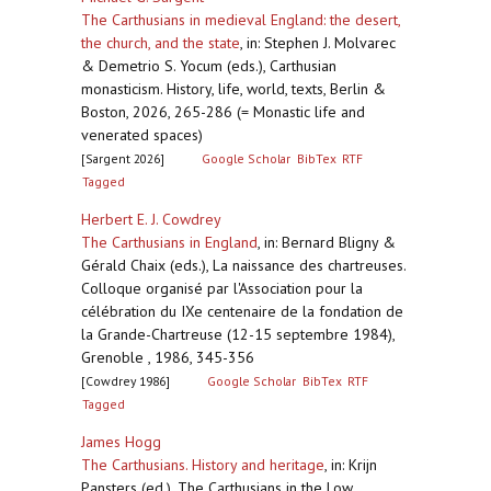
The Carthusians in medieval England: the desert,
the church, and the state
,
in: Stephen J. Molvarec
& Demetrio S. Yocum (eds.), Carthusian
monasticism. History, life, world, texts, Berlin &
Boston, 2026, 265-286 (= Monastic life and
venerated spaces)
[Sargent 2026]
Google Scholar
BibTex
RTF
Tagged
Herbert E. J. Cowdrey
The Carthusians in England
,
in: Bernard Bligny &
Gérald Chaix (eds.), La naissance des chartreuses.
Colloque organisé par l'Association pour la
célébration du IXe centenaire de la fondation de
la Grande-Chartreuse (12-15 septembre 1984),
Grenoble , 1986, 345-356
[Cowdrey 1986]
Google Scholar
BibTex
RTF
Tagged
James Hogg
The Carthusians. History and heritage
,
in: Krijn
Pansters (ed.), The Carthusians in the Low