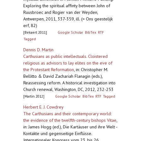
Exploring the spiritual affinty between John of
Ruusbroec and Rogier van der Weyden,
Antwerpen, 2011, 337-359, ill. (= Ons geestelijk
erf, 82)
[Bekaert 2011]
Google Scholar
BibTex
RTF
Tagged
Dennis D. Martin
Carthusians as public intellectuals. Cloistered
religious as advisors to lay elites on the eve of
the Protestant Reformation
,
in: Christopher M.
Bellitto & David Zachariah Flanagin (eds.),
Reassessing reform. A historical investigation into
Church renewal, Washington, DC, 2012, 232-253
[Martin 2012]
Google Scholar
BibTex
RTF
Tagged
Herbert E. J. Cowdrey
The Carthusians and their contemporary world:
the evidence of the twelfth-century bishops Vitae
,
in: James Hogg (ed.), Die Kartäuser und ihre Welt -
Kontakte und gegenseitige Einflüsse.
Internationaler Kongress vom 23. bis 26.