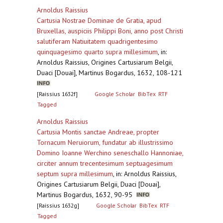
Arnoldus Raissius
Cartusia Nostrae Dominae de Gratia, apud
Bruxellas, auspiciis Philippi Boni, anno post Christi
salutiferam Natiuitatem quadrigentesimo
quinquagesimo quarto supra millesimum
,
in:
Arnoldus Raissius, Origines Cartusiarum Belgii,
Duaci [Douai], Martinus Bogardus, 1632, 108-121
[Raissius 1632f]
Google Scholar
BibTex
RTF
Tagged
Arnoldus Raissius
Cartusia Montis sanctae Andreae, propter
Tornacum Neruiorum, fundatur ab illustrissimo
Domino Ioanne Werchino seneschallo Hannoniae,
circiter annum trecentesimum septuagesimum
septum supra millesimum
,
in: Arnoldus Raissius,
Origines Cartusiarum Belgii, Duaci [Douai],
Martinus Bogardus, 1632, 90-95
[Raissius 1632g]
Google Scholar
BibTex
RTF
Tagged