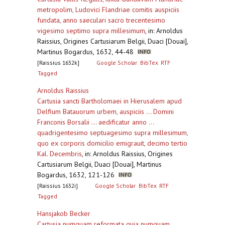
metropolim, Ludovici Flandriae comitis auspiciis
fundata, anno saeculari sacro trecentesimo
vigesimo septimo supra millesimum
,
in: Arnoldus
Raissius, Origines Cartusiarum Belgii, Duaci [Douai],
Martinus Bogardus, 1632, 44-48
[Raissius 1632k]
Google Scholar
BibTex
RTF
Tagged
Arnoldus Raissius
Cartusia sancti Bartholomaei in Hierusalem apud
Delfium Batauorum urbem, auspiciis ... Domini
Franconis Borsalii ... aedificatur anno ...
quadrigentesimo septuagesimo supra millesimum,
quo ex corporis domicilio emigrauit, decimo tertio
Kal. Decembris
,
in: Arnoldus Raissius, Origines
Cartusiarum Belgii, Duaci [Douai], Martinus
Bogardus, 1632, 121-126
[Raissius 1632i]
Google Scholar
BibTex
RTF
Tagged
Hansjakob Becker
Cartusia numquam reformata quia numquam