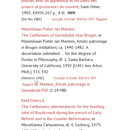
publiés avec un appendice et les listes des
prieurs et procureurs du couvent
,
Saint-Omer,
1905, XXVIII-267 p., 4 ill.
[De Pas 1905]
Google Scholar
BibTex
RTF
Tagged
Maximiliaan Pieter Jan Martens
The Carthusians of Genadedal near Bruges
,
in:
Maximiliaan Pieter Jan Martens, Artistic patronage
in Bruges institutions, ca. 1440-1482. A
dissertation submitted ... for the degree of
Doctor in Philosophy, dl. 1, Santa Barbara,
University of California, 1992 [U.M.I. Ann Arbor,
Mich.], 331-342
[Martens 1992]
Google Scholar
BibTex
RTF
Martens_Artisitc patronage in
Tagged
Genadedal.PDF
(1.14 MB)
Kent Emery Jr.
The Carthusians, intermediaries for the teaching
John of Ruysbroeck during the period of Early
Reform and in the Counter-Reformation
,
in:
Miscellanea Cartusiensia, dl. 4, Sazburg, 1979,