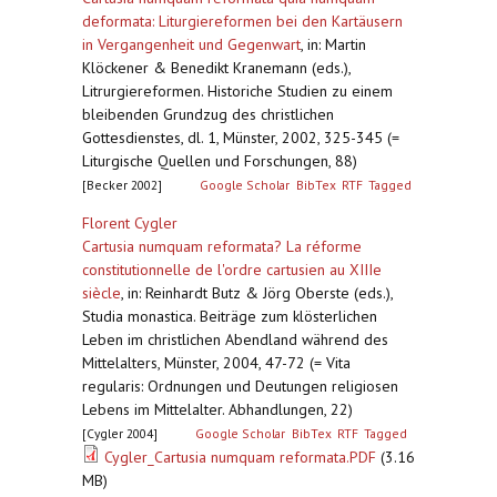
deformata: Liturgiereformen bei den Kartäusern
in Vergangenheit und Gegenwart
,
in: Martin
Klöckener & Benedikt Kranemann (eds.),
Litrurgiereformen. Historiche Studien zu einem
bleibenden Grundzug des christlichen
Gottesdienstes, dl. 1, Münster, 2002, 325-345 (=
Liturgische Quellen und Forschungen, 88)
[Becker 2002]
Google Scholar
BibTex
RTF
Tagged
Florent Cygler
Cartusia numquam reformata? La réforme
constitutionnelle de l'ordre cartusien au XIIIe
siècle
,
in: Reinhardt Butz & Jörg Oberste (eds.),
Studia monastica. Beiträge zum klösterlichen
Leben im christlichen Abendland während des
Mittelalters, Münster, 2004, 47-72 (= Vita
regularis: Ordnungen und Deutungen religiosen
Lebens im Mittelalter. Abhandlungen, 22)
[Cygler 2004]
Google Scholar
BibTex
RTF
Tagged
Cygler_Cartusia numquam reformata.PDF
(3.16
MB)