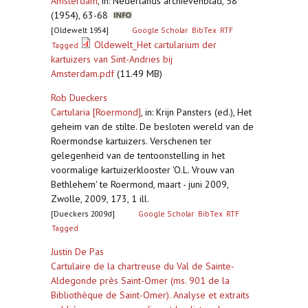
Amsterdam
,
in: Nederlands archievenblad, 58
(1954), 63-68
[Oldewelt 1954]
Google Scholar
BibTex
RTF
Oldewelt_Het cartularium der
Tagged
kartuizers van Sint-Andries bij
Amsterdam.pdf
(11.49 MB)
Rob Dueckers
Cartularia [Roermond]
,
in: Krijn Pansters (ed.), Het
geheim van de stilte. De besloten wereld van de
Roermondse kartuizers. Verschenen ter
gelegenheid van de tentoonstelling in het
voormalige kartuizerklooster 'O.L. Vrouw van
Bethlehem' te Roermond, maart - juni 2009,
Zwolle, 2009, 173, 1 ill.
[Dueckers 2009d]
Google Scholar
BibTex
RTF
Tagged
Justin De Pas
Cartulaire de la chartreuse du Val de Sainte-
Aldegonde près Saint-Omer (ms. 901 de la
Bibliothèque de Saint-Omer). Analyse et extraits