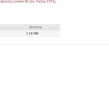
tationes)
,
London BL (ms. Harley 3591)
,
Grootte
1.14 MB