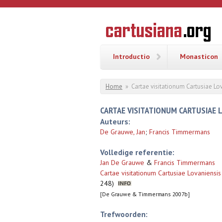
Overslaan en naar de inhoud gaan
CARTUSI
Geschiedenis
van de
kartuizerorde
in de
Nederlanden
Introductio
Monasticon
U bent hier
Home
»
Cartae visitationum Cartusiae Lo
CARTAE VISITATIONUM CARTUSIAE L
Auteurs:
De Grauwe, Jan
;
Francis Timmermans
Volledige referentie:
Jan De Grauwe
&
Francis Timmermans
Cartae visitationum Cartusiae Lovaniensi
248)
[De Grauwe & Timmermans 2007b]
Trefwoorden: