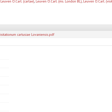
,
Leuven O.Cart. (cartae)
,
Leuven O.Cart. (ms. London BL)
,
Leuven O.Cart. (visi
tationum cartusiae Lovaniensis.pdf