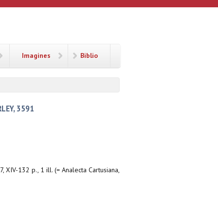
Imagines
Biblio
RLEY, 3591
, XIV-132 p., 1 ill. (= Analecta Cartusiana,