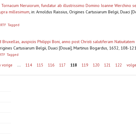
r Tornacum Neruiorum, fundatur ab illustrissimo Domino Ioanne Werchino se
upra millesimum
,
in: Arnoldus Raissius, Origines Cartusiarum Belgii, Duaci
RTF
Tagged
 Bruxellas, auspiciis Philippi Boni, anno post Christi salutiferam Natiuita
 Origines Cartusiarum Belgii, Duaci [Douai], Martinus Bogardus, 1632, 108-1
RTF
Tagged
‹ vorige
…
114
115
116
117
118
119
120
121
122
volge