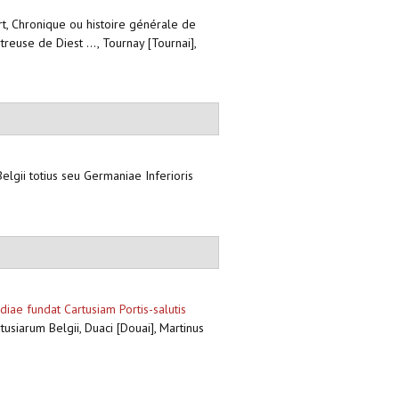
art, Chronique ou histoire générale de
use de Diest ..., Tournay [Tournai],
Belgii totius seu Germaniae Inferioris
ae fundat Cartusiam Portis-salutis
rtusiarum Belgii, Duaci [Douai], Martinus