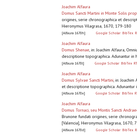
Joachim Alfaura
Domus Sancti Martini in Monte Solis pr
origines, serie chronographica et descript
Hieronymus Vilagrasa, 1670, 179-180
[Alfaura 1670h]
Google Scholar
BibTex
R
Joachim Alfaura
Domus Shenae
,
in: Joachim Alfaura, Omn
descriptione topographica. Adunantur in h
[Alfaura 1670l]
Google Scholar
BibTex
R
Joachim Alfaura
Domus Sylvae Sancti Martini
,
in: Joachim
et descriptione topographica. Adunantur i
[Alfaura 1670x]
Google Scholar
BibTex
R
Joachim Alfaura
Domus Tornaci, seu Montis Sancti Andraee
Brunone fundati origines, serie chronogra
[Valencia], Hieronymus Vilagrasa, 1670, 
[Alfaura 1670d]
Google Scholar
BibTex
R