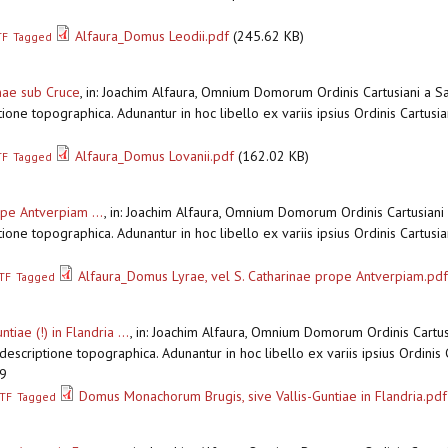
Alfaura_Domus Leodii.pdf
(245.62 KB)
TF
Tagged
nae sub Cruce
,
in: Joachim Alfaura, Omnium Domorum Ordinis Cartusiani a Sa
ione topographica. Adunantur in hoc libello ex variis ipsius Ordinis Cartusia
Alfaura_Domus Lovanii.pdf
(162.02 KB)
TF
Tagged
pe Antverpiam ...
,
in: Joachim Alfaura, Omnium Domorum Ordinis Cartusiani 
ione topographica. Adunantur in hoc libello ex variis ipsius Ordinis Cartusia
Alfaura_Domus Lyrae, vel S. Catharinae prope Antverpiam.pd
TF
Tagged
iae (!) in Flandria ...
,
in: Joachim Alfaura, Omnium Domorum Ordinis Cartus
 descriptione topographica. Adunantur in hoc libello ex variis ipsius Ordinis
49
Domus Monachorum Brugis, sive Vallis-Guntiae in Flandria.pdf
TF
Tagged