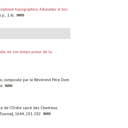
riptione topographica. Adunantur in hoc
p., 1 ill.
de, en son temps prieur de la
treux, composée par le Révérend Père Dom
196
ale de l’Ordre sacré des Chartreux,
[Tournai], 1644, 201-202