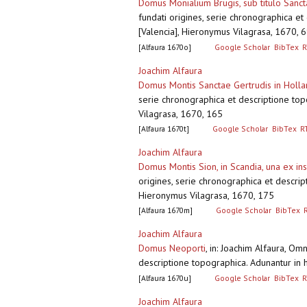
Domus Monialium Brugis, sub titulo Sanct
fundati origines, serie chronographica et
[Valencia], Hieronymus Vilagrasa, 1670, 
[Alfaura 1670o]
Google Scholar
BibTex
R
Joachim Alfaura
Domus Montis Sanctae Gertrudis in Holla
serie chronographica et descriptione topo
Vilagrasa, 1670, 165
[Alfaura 1670t]
Google Scholar
BibTex
R
Joachim Alfaura
Domus Montis Sion, in Scandia, una ex ins
origines, serie chronographica et descript
Hieronymus Vilagrasa, 1670, 175
[Alfaura 1670m]
Google Scholar
BibTex
Joachim Alfaura
Domus Neoporti
,
in: Joachim Alfaura, Om
descriptione topographica. Adunantur in h
[Alfaura 1670u]
Google Scholar
BibTex
R
Joachim Alfaura