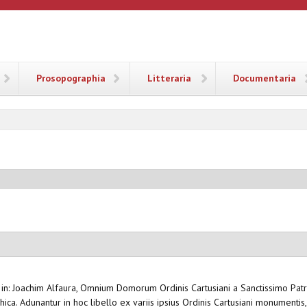
ANA
Prosopographia
Litteraria
Documentaria
,
in: Joachim Alfaura, Omnium Domorum Ordinis Cartusiani a Sanctissimo Patri
ca. Adunantur in hoc libello ex variis ipsius Ordinis Cartusiani monumentis