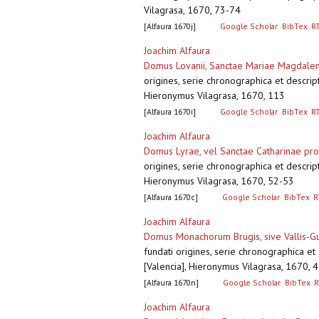
Vilagrasa, 1670, 73-74
[Alfaura 1670j]
Google Scholar
BibTex
R
Joachim Alfaura
Domus Lovanii, Sanctae Mariae Magdale
origines, serie chronographica et descript
Hieronymus Vilagrasa, 1670, 113
[Alfaura 1670i]
Google Scholar
BibTex
R
Joachim Alfaura
Domus Lyrae, vel Sanctae Catharinae pro
origines, serie chronographica et descript
Hieronymus Vilagrasa, 1670, 52-53
[Alfaura 1670c]
Google Scholar
BibTex
R
Joachim Alfaura
Domus Monachorum Brugis, sive Vallis-Gunt
fundati origines, serie chronographica et
[Valencia], Hieronymus Vilagrasa, 1670, 
[Alfaura 1670n]
Google Scholar
BibTex
R
Joachim Alfaura