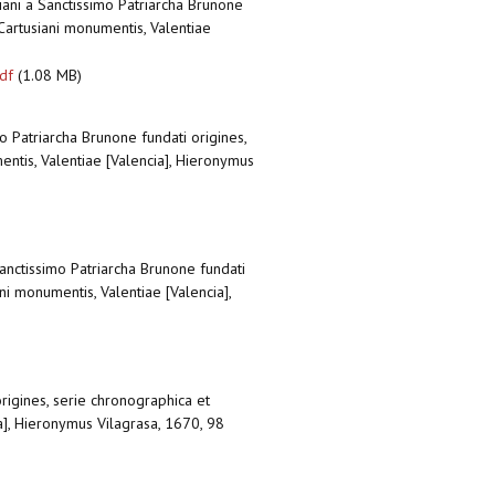
ani a Sanctissimo Patriarcha Brunone
 Cartusiani monumentis, Valentiae
df
(1.08 MB)
 Patriarcha Brunone fundati origines,
entis, Valentiae [Valencia], Hieronymus
anctissimo Patriarcha Brunone fundati
ni monumentis, Valentiae [Valencia],
rigines, serie chronographica et
ia], Hieronymus Vilagrasa, 1670, 98