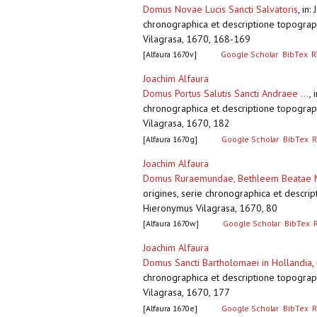
Domus Novae Lucis Sancti Salvatoris
,
in:
chronographica et descriptione topographi
Vilagrasa, 1670, 168-169
[Alfaura 1670v]
Google Scholar
BibTex
R
Joachim Alfaura
Domus Portus Salutis Sancti Andraee ...
,
chronographica et descriptione topographi
Vilagrasa, 1670, 182
[Alfaura 1670g]
Google Scholar
BibTex
R
Joachim Alfaura
Domus Ruraemundae, Bethleem Beatae M
origines, serie chronographica et descript
Hieronymus Vilagrasa, 1670, 80
[Alfaura 1670w]
Google Scholar
BibTex
Joachim Alfaura
Domus Sancti Bartholomaei in Hollandia
,
chronographica et descriptione topographi
Vilagrasa, 1670, 177
[Alfaura 1670e]
Google Scholar
BibTex
R