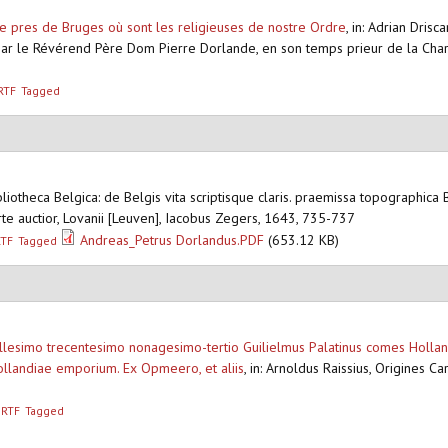
ne pres de Bruges où sont les religieuses de nostre Ordre
,
in: Adrian Drisc
r le Révérend Père Dom Pierre Dorlande, en son temps prieur de la Chartre
RTF
Tagged
ibliotheca Belgica: de Belgis vita scriptisque claris. praemissa topographica 
arte auctior, Lovanii [Leuven], Iacobus Zegers, 1643, 735-737
Andreas_Petrus Dorlandus.PDF
(653.12 KB)
RTF
Tagged
lesimo trecentesimo nonagesimo-tertio Guilielmus Palatinus comes Hollandi
landiae emporium. Ex Opmeero, et aliis
,
in: Arnoldus Raissius, Origines Ca
RTF
Tagged