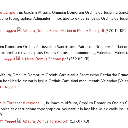
ope Campen
,
in: Joachim Alfaura, Omnium Domorum Ordinis Cartusiani a Sanct
ione topographica. Adunantur in hoc libello ex variis ipsius Ordinis Cartusia
Alfaura_Domus Sancti Martini in Monte Solis.pdf
(320.14 KB)
TF
Tagged
ium Domorum Ordinis Cartusiani a Sanctissimo Patriarcha Brunone fundati or
oc libello ex variis ipsius Ordinis Cartusiani monumentis, Valentiae [Valen
Alfaura_Domus Shenae.pdf
(332.85 KB)
TF
Tagged
 Alfaura, Omnium Domorum Ordinis Cartusiani a Sanctissimo Patriarcha Bruno
n hoc libello ex variis ipsius Ordinis Cartusiani monumentis, Valentiae [Val
TF
Tagged
 in Tornacensi regione ...
,
in: Joachim Alfaura, Omnium Domorum Ordinis Car
phica et descriptione topographica. Adunantur in hoc libello ex variis ipsiu
79
Alfaura_Domus Tornaci.pdf
(137.07 KB)
TF
Tagged