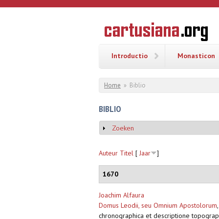
Overslaan en naar de inhoud gaan
CARTUSI
Geschiedenis
van de
kartuizerorde
in de
Nederlanden
Introductio
Monasticon
U bent hier
Home
»
Biblio
BIBLIO
Zoeken
Weergeven
Auteur
Titel
[
Jaar
]
1670
Joachim Alfaura
Domus Leodii, seu Omnium Apostolorum
chronographica et descriptione topographi