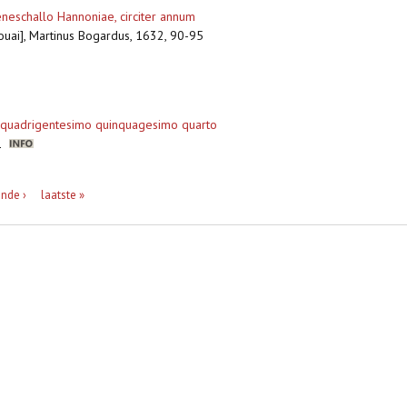
neschallo Hannoniae, circiter annum
 [Douai], Martinus Bogardus, 1632, 90-95
tem quadrigentesimo quinquagesimo quarto
21
nde ›
laatste »