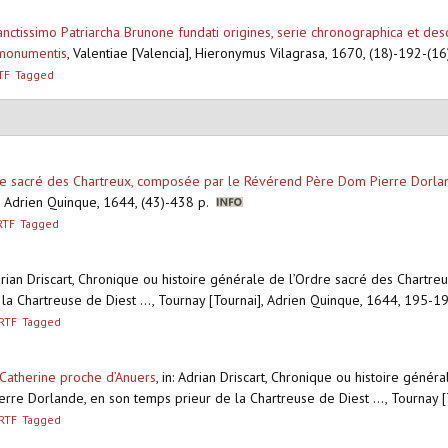
tissimo Patriarcha Brunone fundati origines, serie chronographica et desc
i monumentis
,
Valentiae [Valencia], Hieronymus Vilagrasa, 1670, (18)-192-(16) 
TF
Tagged
re sacré des Chartreux, composée par le Révérend Père Dom Pierre Dorlan
, Adrien Quinque, 1644, (43)-438 p.
RTF
Tagged
drian Driscart, Chronique ou histoire générale de l’Ordre sacré des Char
la Chartreuse de Diest ..., Tournay [Tournai], Adrien Quinque, 1644, 195-
RTF
Tagged
 Catherine proche d’Anuers
,
in: Adrian Driscart, Chronique ou histoire génér
e Dorlande, en son temps prieur de la Chartreuse de Diest ..., Tournay 
RTF
Tagged