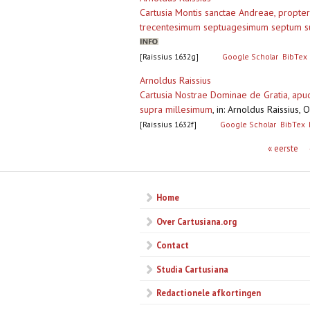
Cartusia Montis sanctae Andreae, propte
trecentesimum septuagesimum septum s
[Raissius 1632g]
Google Scholar
BibTex
Arnoldus Raissius
Cartusia Nostrae Dominae de Gratia, apud
supra millesimum
,
in: Arnoldus Raissius,
[Raissius 1632f]
Google Scholar
BibTex
Pagina's
« eerste
Home
Over Cartusiana.org
Contact
Studia Cartusiana
Redactionele afkortingen