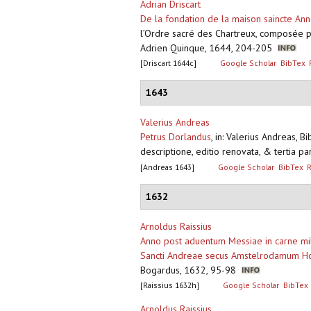
Adrian Driscart
De la fondation de la maison saincte An
l’Ordre sacré des Chartreux, composée pa
Adrien Quinque, 1644, 204-205
[Driscart 1644c]
Google Scholar
BibTex
1643
Valerius Andreas
Petrus Dorlandus
,
in: Valerius Andreas, B
descriptione, editio renovata, & tertia p
[Andreas 1643]
Google Scholar
BibTex
1632
Arnoldus Raissius
Anno post aduentum Messiae in carne mil
Sancti Andreae secus Amstelrodamum Hol
Bogardus, 1632, 95-98
[Raissius 1632h]
Google Scholar
BibTex
Arnoldus Raissius