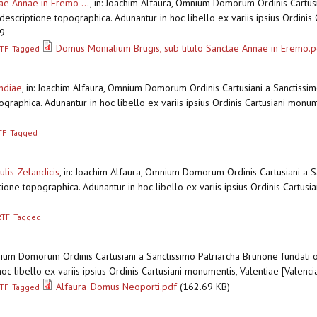
ae Annae in Eremo ...
,
in: Joachim Alfaura, Omnium Domorum Ordinis Cartusi
 descriptione topographica. Adunantur in hoc libello ex variis ipsius Ordinis
69
Domus Monialium Brugis, sub titulo Sanctae Annae in Eremo.p
TF
Tagged
ndiae
,
in: Joachim Alfaura, Omnium Domorum Ordinis Cartusiani a Sanctissimo
graphica. Adunantur in hoc libello ex variis ipsius Ordinis Cartusiani monum
TF
Tagged
ulis Zelandicis
,
in: Joachim Alfaura, Omnium Domorum Ordinis Cartusiani a S
ione topographica. Adunantur in hoc libello ex variis ipsius Ordinis Cartusia
RTF
Tagged
nium Domorum Ordinis Cartusiani a Sanctissimo Patriarcha Brunone fundati o
oc libello ex variis ipsius Ordinis Cartusiani monumentis, Valentiae [Valenc
Alfaura_Domus Neoporti.pdf
(162.69 KB)
TF
Tagged