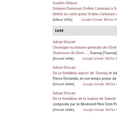
Joachim Alfaura
Omnium Domorum Ordinis Cartusiani a Sanc
libello ex variis ipsius Ordinis Cartusian
[Alfaura 1670a]
Google Scholar
BibTex
R
1644
Adrian Driscart
Chronique ou histoire générale de l’Ord
Chartreuse de Diest ...
,
Tournay [Tournai]
[Driscart 1644a]
Google Scholar
BibTex
Adrian Driscart
De la fondation aupres de Tournay
,
in: A
Pierre Dorlande, en son temps prieur de 
[Driscart 1644d]
Google Scholar
BibTex
Adrian Driscart
De la fondation de la maison de Saincte
composée par le Révérend Père Dom Pierr
[Driscart 1644b]
Google Scholar
BibTex