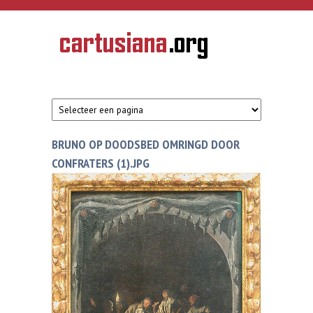
Overslaan en naar de inhoud gaan
CARTUSIANA
Geschiedenis
van de
kartuizerorde
in de
Nederlanden
BRUNO OP DOODSBED OMRINGD DOOR
CONFRATERS (1).JPG