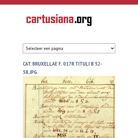
Overslaan en naar de inhoud gaan
CARTUSIANA
Geschiedenis
van de
kartuizerorde
in de
Nederlanden
CAT. BRUXELLAE F. 017R TITULI B 52-
58.JPG