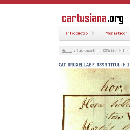
Overslaan en naar de inhoud gaan
CARTUSI
Geschiedenis
van de
kartuizerorde
in de
Nederlanden
Introductio
Monasticon
U bent hier
Home
»
Cat. Bruxellae f. 089r tituli H 14
CAT. BRUXELLAE F. 089R TITULI H 