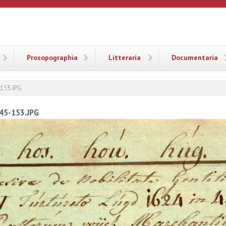
ANA
Prosopographia
Litteraria
Documentaria
5-153.JPG
145-153.JPG