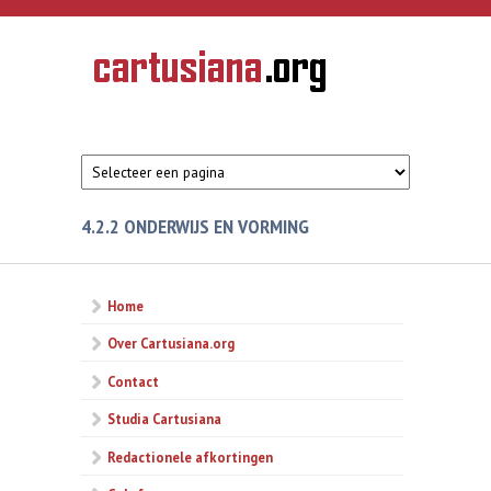
Overslaan en naar de inhoud gaan
CARTUSIANA
Geschiedenis
van de
kartuizerorde
in de
Nederlanden
4.2.2 ONDERWIJS EN VORMING
Home
Over Cartusiana.org
Contact
Studia Cartusiana
Redactionele afkortingen