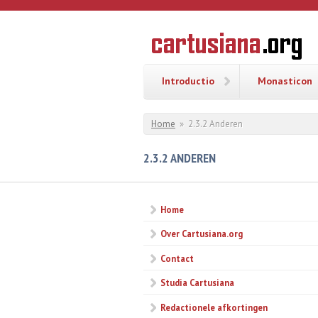
Overslaan en naar de inhoud gaan
CARTUSI
Geschiedenis
van de
kartuizerorde
in de
Nederlanden
Introductio
Monasticon
U bent hier
Home
»
2.3.2 Anderen
2.3.2 ANDEREN
Home
Over Cartusiana.org
Contact
Studia Cartusiana
Redactionele afkortingen