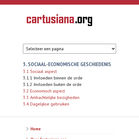
Overslaan en naar de inhoud gaan
CARTUSIANA
Geschiedenis
van de
kartuizerorde
in de
Nederlanden
3. SOCIAAL-ECONOMISCHE GESCHIEDENIS
3.1 Sociaal aspect
3.1.1 Invloeden binnen de orde
3.1.2 Invloeden buiten de orde
3.2 Economisch aspect
3.3 Ambachtelijke bezigheden
3.4 Dagelijkse gebruiken
Home