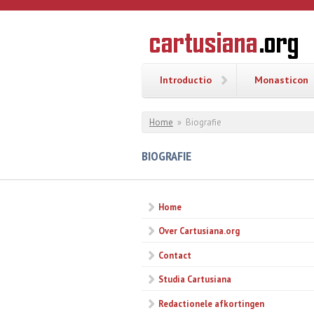
Overslaan en naar de inhoud gaan
CARTUSI
Geschiedenis
van de
kartuizerorde
in de
Nederlanden
Introductio
Monasticon
U bent hier
Home
»
Biografie
BIOGRAFIE
Home
Over Cartusiana.org
Contact
Studia Cartusiana
Redactionele afkortingen