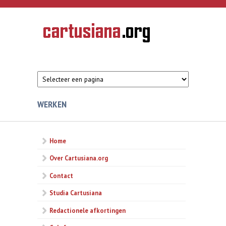
Overslaan en naar de inhoud gaan
CARTUSIANA
Geschiedenis
van de
kartuizerorde
in de
Nederlanden
WERKEN
Home
Over Cartusiana.org
Contact
Studia Cartusiana
Redactionele afkortingen