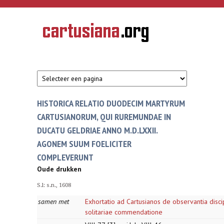
Overslaan en naar de inhoud gaan
CARTUSIANA
Geschiedenis
van de
kartuizerorde
in de
Nederlanden
HISTORICA RELATIO DUODECIM MARTYRUM
CARTUSIANORUM, QUI RUREMUNDAE IN
DUCATU GELDRIAE ANNO M.D.LXXII.
AGONEM SUUM FOELICITER
COMPLEVERUNT
Oude drukken
S.l: s.n., 1608
samen met
Exhortatio ad Cartusianos de observantia disci
solitariae commendatione