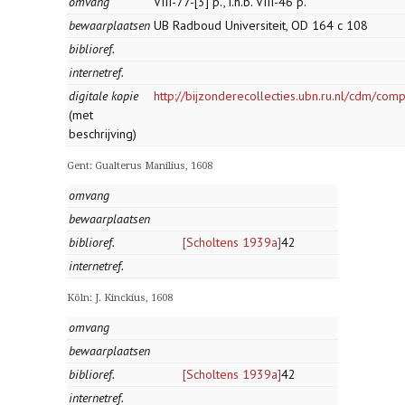
omvang
VIII-77-[3] p., i.h.b. VIII-46 p.
bewaarplaatsen
UB Radboud Universiteit, OD 164 c 108
biblioref.
internetref.
digitale kopie
http://bijzonderecollecties.ubn.ru.nl/cdm/com
(met
beschrijving)
Gent: Gualterus Manilius, 1608
omvang
bewaarplaatsen
biblioref.
[Scholtens 1939a]
42
internetref.
Köln: J. Kinckius, 1608
omvang
bewaarplaatsen
biblioref.
[Scholtens 1939a]
42
internetref.