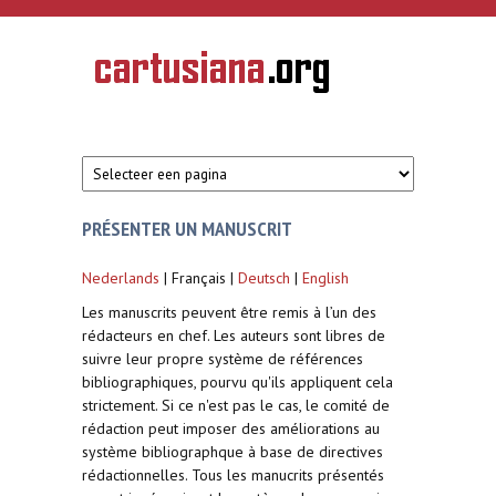
Overslaan en naar de inhoud gaan
CARTUSIANA
Geschiedenis
van de
kartuizerorde
in de
Nederlanden
PRÉSENTER UN MANUSCRIT
Nederlands
| Français |
Deutsch
|
English
Les manuscrits peuvent être remis à l’un des
rédacteurs en chef. Les auteurs sont libres de
suivre leur propre système de références
bibliographiques, pourvu qu'ils appliquent cela
strictement. Si ce n'est pas le cas, le comité de
rédaction peut imposer des améliorations au
système bibliographque à base de directives
rédactionnelles. Tous les manucrits présentés