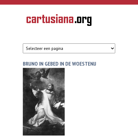
Overslaan en naar de inhoud gaan
CARTUSIANA
Geschiedenis
van de
kartuizerorde
in de
Nederlanden
BRUNO IN GEBED IN DE WOESTENIJ