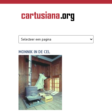
Overslaan en naar de inhoud gaan
CARTUSIANA
Geschiedenis
van de
kartuizerorde
in de
Nederlanden
MONNIK IN DE CEL