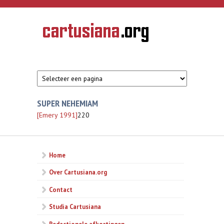
Overslaan en naar de inhoud gaan
CARTUSIANA
Geschiedenis
van de
kartuizerorde
in de
Nederlanden
SUPER NEHEMIAM
[Emery 1991]
220
Home
Over Cartusiana.org
Contact
Studia Cartusiana
Redactionele afkortingen