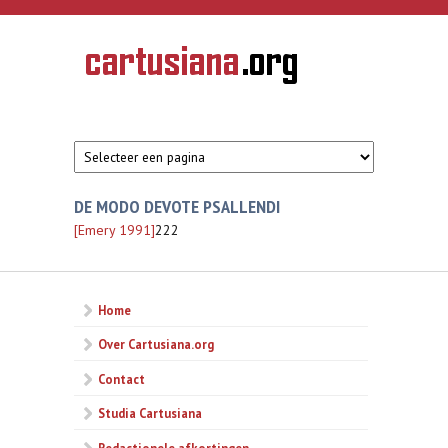
Overslaan en naar de inhoud gaan
CARTUSIANA
Geschiedenis
van de
kartuizerorde
in de
Nederlanden
DE MODO DEVOTE PSALLENDI
[Emery 1991]
222
Home
Over Cartusiana.org
Contact
Studia Cartusiana
Redactionele afkortingen