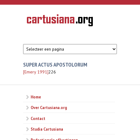
Overslaan en naar de inhoud gaan
CARTUSIANA
Geschiedenis
van de
kartuizerorde
in de
Nederlanden
SUPER ACTUS APOSTOLORUM
[Emery 1991]
226
Home
Over Cartusiana.org
Contact
Studia Cartusiana
Redactionele afkortingen