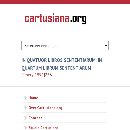
Overslaan en naar de inhoud gaan
CARTUSIANA
Geschiedenis
van de
kartuizerorde
in de
Nederlanden
IN QUATUOR LIBROS SENTENTIARUM: IN
QUARTUM LIBRUM SENTENTIARUM
[Emery 1991]
228
Home
Over Cartusiana.org
Contact
Studia Cartusiana