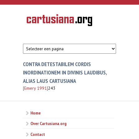
Overslaan en naar de inhoud gaan
CARTUSIANA
Geschiedenis
van de
kartuizerorde
in de
Nederlanden
CONTRA DETESTABILEM CORDIS
INORDINATIONEM IN DIVINIS LAUDIBUS,
ALIAS LAUS CARTUSIANA
[Emery 1991]
243
Home
Over Cartusiana.org
Contact