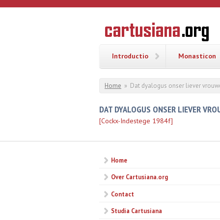
Overslaan en naar de inhoud gaan
CARTUSI
Geschiedenis
van de
kartuizerorde
in de
Nederlanden
Introductio
Monasticon
U bent hier
Home
»
Dat dyalogus onser liever vrouw
DAT DYALOGUS ONSER LIEVER VRO
[Cockx-Indestege 1984f]
Home
Over Cartusiana.org
Contact
Studia Cartusiana