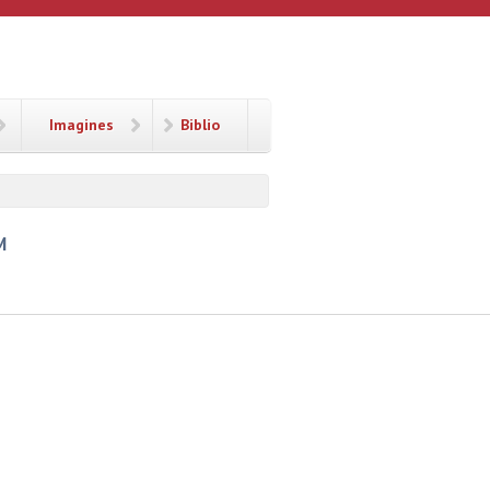
Imagines
Biblio
M